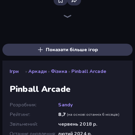
Bloxd.io
Ragdoll Archers
EvoWars.io
Piece of Cake: Merge and Bake
Veck.io
Racing Limits
Traffic Rider
Mahjongg Solitaire
Screw Out: Bolts and Nuts
Words of Wonders
Piles of Mahjong
Designville: Merge & Design
Miniblox
Space Waves
Stickman Clash
SkillWarz
Fortzone Battle Royale
Arrow Escape
Показати більше ігор
Ігри
Аркади
Фізика
Pinball Arcade
»
»
»
Pinball Arcade
Розробник
Sandy
Рейтинг
8,7
(
на основі останніх 6 місяців
)
Звільнений
червень 2018 р.
Останнє оновлення
лютий 2024 р.