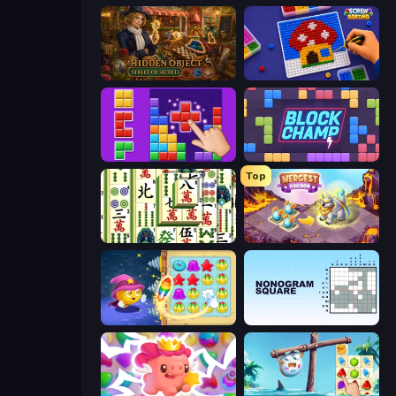
Hidden Object: Street Of Secrets
Screw Sorting
BlockBuster Puzzle
Block Champ
Top
Mahjong Shanghai
Mergest Kingdom
Candy Riddles
Nonogram Square