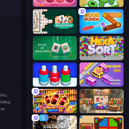
Piece of Cake: Merge and Bake
Screw Out: Bolts and Nuts
Mahjongg Solitaire
Wood Screw: Bolts Puzzle
Piles of Mahjong
Hexa Sort
Nuts Puzzle: Sort By Color
Car OUT! Jam Parking Puzzle
oru,
lokuj
tw.
Goods Triple Match 3D
Yarn Fever! Unravel Puzzle