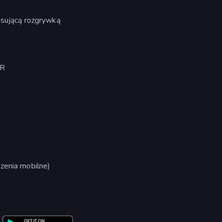
ksującą rozgrywką
MR
zenia mobilne)