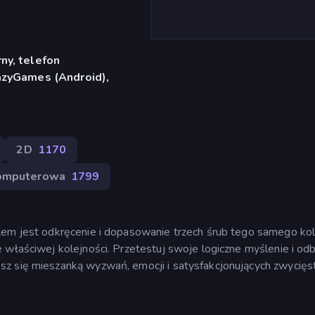
ny, telefon
azyGames (Android),
2D
1170
omputerowa
1799
lem jest odkręcenie i dopasowanie trzech śrub tego samego kol
 właściwej kolejności. Przetestuj swoje logiczne myślenie i odb
z się mieszanką wyzwań, emocji i satysfakcjonujących zwycięs