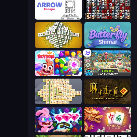
Arrow Escape
War Mahjong
Mahjong Tower
Butterfly Shimai
Skydom
Find Me: Lost Objects
Mahjong Online
Mahjong Connect 2 (Legacy)
Skydom: Reforged
Mahjong Unlimited