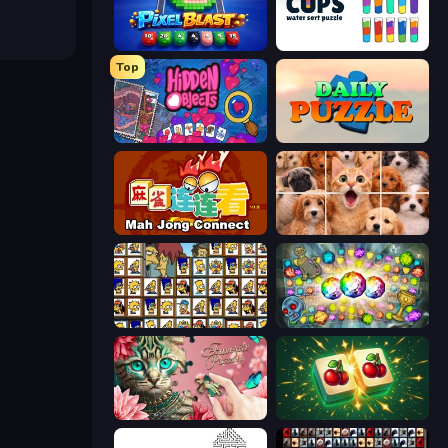
Pixel Blast
Cups - Water Sort Puzzle
Top
Hidden Objects
Daily Puzzle
Mahjong Connect (Legacy)
Jigpic Solitaire
Tiles of the Simpsons
Forgotten Treasure 2
Favorite Puzzles
Mahjong Puzzle: Tile Match