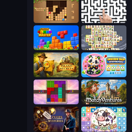
Wood Block Journey
Arrow Escape: Puzzle
Puzzle Block Master
Mahjong Titans
Hidden Objects: Island Secrets
Unscrew Drop: Satisfying Puzzle
Color Cube Puzzle
MatchVentures
Hidden Object: Clues and Mysteries
Find The Cow