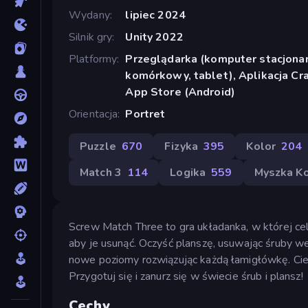
Wydany
lipiec 2024
Silnik gry
Unity 2022
Platformy
Przeglądarka (komputer stacjonar
komórkowy, tablet), Aplikacja Cr
App Store (Android)
Orientacja
Portret
Puzzle
670
Fizyka
395
Kolor
204
Match 3
114
Logika
559
Myszka K
Screw Match Three to gra układanka, w której ce
aby je usunąć. Oczyść planszę, usuwając śruby we
nowe poziomy rozwiązując każdą łamigłówkę. Cies
Przygotuj się i zanurz się w świecie śrub i plansz!
Cechy