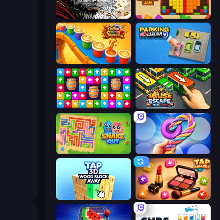
Color Tap: Coloring by Numbers
Wood Blocks Jam
Coffee Color Blocks
Parking Jam
Tap Away Story
Bus Escape: Clear Jam
Snake Out: Maze Escape
Twisted Tangle
Tap 3D Wood Block Away
Tap Gallery