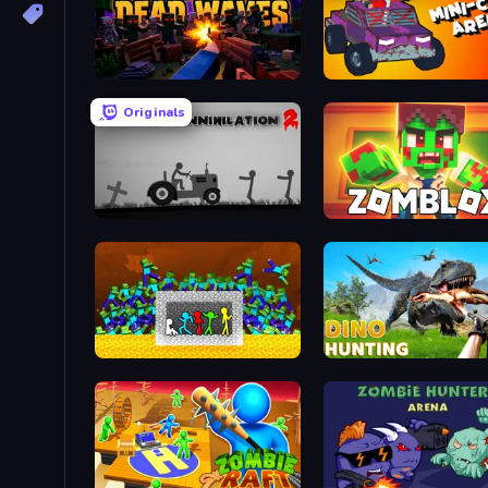
Blocky: Dead Waves
Mini-Caps: Arena
Originals
Stickman Annihilation 2
Zomblox
Stick Fighter vs Zombies
Dino Hunting Jurassic Wo