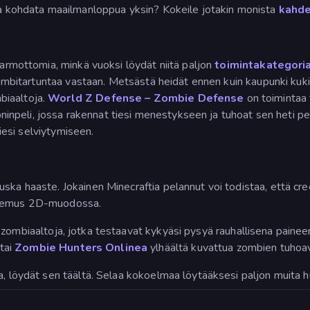
lua kohdata maailmanloppua yksin? Kokeile jotakin monista
kahde
 armottomia, minkä vuoksi löydät niitä paljon
toimintakategor
ä zombitartuntaa vastaan. Metsästä heidät ennen kuin kaupunki kuk
biaaltoja.
World Z Defense – Zombie Defense
on toimintaa 
inpeli, jossa rakennat tiesi menestykseen ja tuhoat sen heti p
tiesi selviytymiseen.
ska haaste. Jokainen Minecraftia pelannut voi todistaa, että cr
kokemus 2D-muodossa.
 zombiaaltoja, jotka testaavat kykyäsi pysyä rauhallisena painee
tai
Zombie Hunters Onlinea
ylhäältä kuvattua zombien tuhoa
a, löydät sen täältä. Selaa kokoelmaa löytääksesi paljon muita h