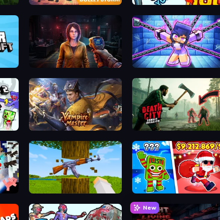
Bulletstorm
Horde Killer: You vs 100
Survival Zone Zombie Outbreak
Mini Mine
 Mobs
Vampire Master
Death City Zombie Invasion
Mine Shooter 3D
Plants vs Brain Zombies
New