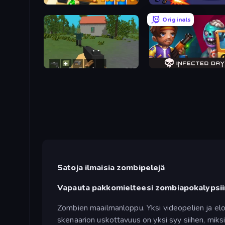
Zombie Raft
Zombie Hunters Online
Originals
WorldZ
Infected Days
Satoja ilmaisia zombipelejä
Vapauta pakkomielteesi zombiapokalypsii
Zombien maailmanloppu. Yksi videopelien ja eloku
skenaarion uskottavuus on yksi syy siihen, miksi