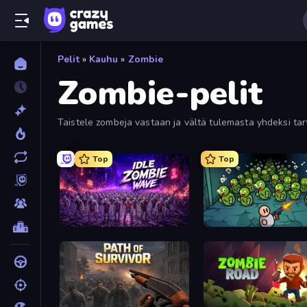
Pelit
»
Kauhu
»
Zombie
Zombie-pelit
Taistele zombeja vastaan ja vältä tulemasta yhdeksi tar
suodattimia lajitellaksesi päällimmäisen, pelatuimman 
Top
Top
Idle Zombie Wave: Survivors
Base Defence