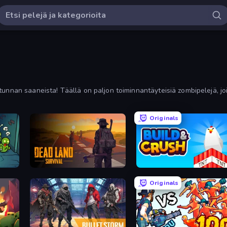
tunnan saaneista! Täällä on paljon toiminnantäyteisiä zombipelejä, jo
ja uusimman mukaan.
Originals
Dead Land: Survival
Build and Crush
Originals