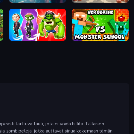
You Are Being Watched
Plant Squad
Infection Town of Zombies
Herobrine vs Monster School
ti tarttuva tauti, jota ei voida hillitä. Tällaisen
maisia zombipelejä, jotka auttavat sinua kokemaan tämän