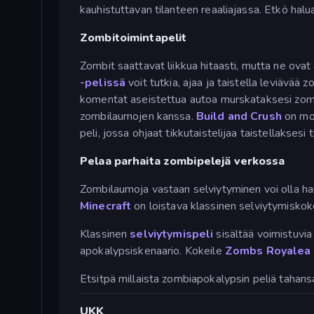
kauhistuttavan tilanteen reaaliajassa. Etkö ha
Zombitoimintapelit
Zombit saattavat liikkua hitaasti, mutta ne ovat
-pelissä
voit tutkia, ajaa ja taistella leviävä
komentat aseistettua autoa murskataksesi zom
zombilaumojen kanssa.
Build and Crush
on mon
peli, jossa ohjaat tikkutaistelijaa taistellaksesi 
Pelaa parhaita zombipelejä verkossa
Zombilaumoja vastaan selviytyminen voi olla hau
Minecraft
on loistava klassinen selviytymis
Klassinen
selviytymispeli
sisältää voimistuvia
apokalypsiskenaario. Kokeile
Zombs Royalea
Etsitpä millaista zombiapokalypsin peliä tahans
UKK