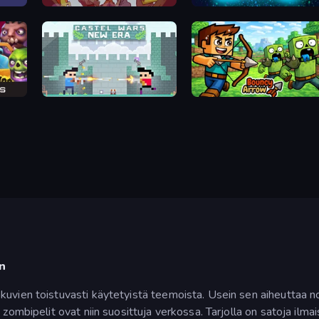
Stupid Zombies
Zombie Space Episode 2
Castle Wars: New Era
Bouncy Arrow
n
vien toistuvasti käytetyistä teemoista. Usein sen aiheuttaa nopeas
 zombipelit ovat niin suosittuja verkossa. Tarjolla on satoja il