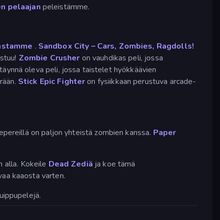
n pelaajan
peleistämme.
iastamme
.
Sandbox City – Cars, Zombies, Ragdolls!
istuu!
Zombie Crusher
on vauhdikas peli, jossa
täynnä oleva peli, jossa taistelet hyökkäävien
erään.
Stick Epic Fighter
on fysiikkaan perustuva arcade-
eepereillä on paljon yhteistä zombien kanssa.
Paper
n alla. Kokeile
Dead Zediä
ja koe tämä
vaa kaaosta varten.
uippupelejä.