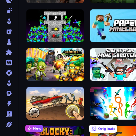
Path of Survivor
Zombie Road
Stick Epic Fighter
Paper Minecraft
Zombies 4 Weapon Merge
Mine Shooter 2: Noob vs
Earn to Die: Zombie Ride
Stickman Epic
New
Originals