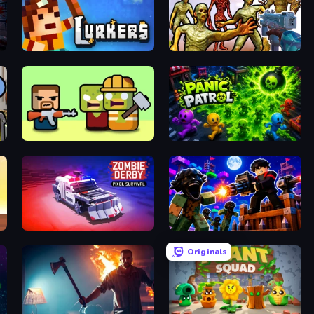
Lurkers.io
Monster Shooter Apocalypse
Zombie Horde: Build & Survive
Panic Patrol
Zombie Derby: Pixel Survival
Base Obby: Zombie Defense
Originals