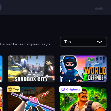
Top
ihin voit kaivaa hampaasi. Käytä
Sandbox City
World Z Defense - Zombie Defense
Top
Originals