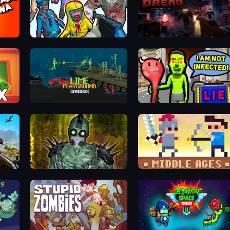
Zombies Shooter
Night Of The Living Dread
Lime Playground Sandbox
I Am Not Infected!
rld
One Among Zombies
Castle Wars: Middle Ages