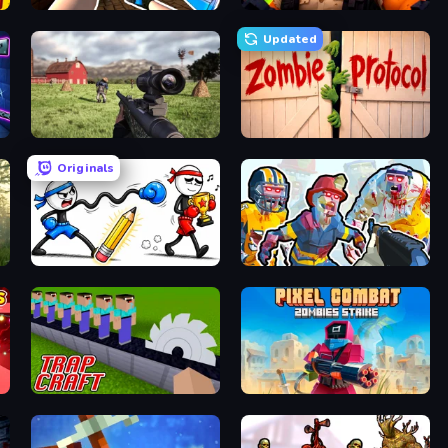
KS Z
Zombie Lab Escape
Updated
Dead Zed
Zombie Protocol
Originals
Doodle Smash
Zombies Shooter: Part 2
Trap Craft
Pixel Combat: Zombies Strike