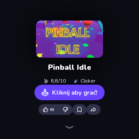
Pinball Idle
8,8/10
Clicker
Kliknij aby grać!
92