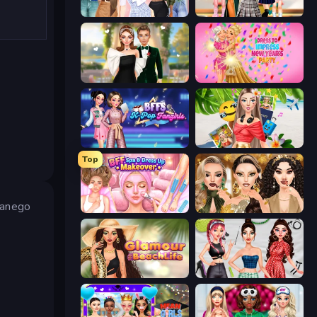
Fashion Week 2025
Back To School: Uniforms Edition
Valentine's Day Proposal
Dress To Impress: New Year's Party
BFFs K-Pop Fangirls
Travel with Me: ASMR Edition
Top
danego
BFF Makeover - Spa & Dress Up
Autumn Glam Gala
Glamour Beach Life
Brat Girl Summer