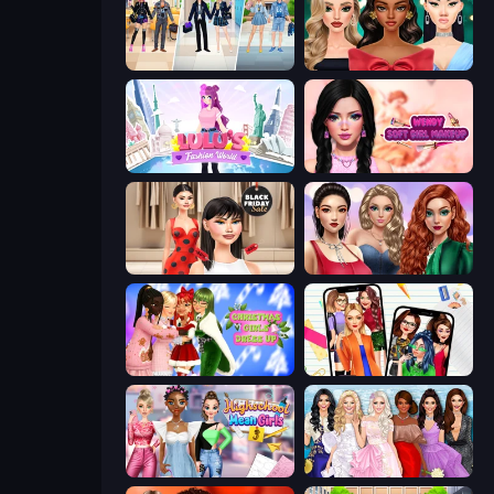
College Girl & Boy Makeover
New Year's Eve Makeup
Lulu's Fashion World
Wendy Soft Girl Makeup
Shopaholic Black Friday
Colored Denim Trends
Christmas Girls Dress Up
Highschool Mean Girls 2
Highschool Mean Girls 3
Model Dress Up Girl