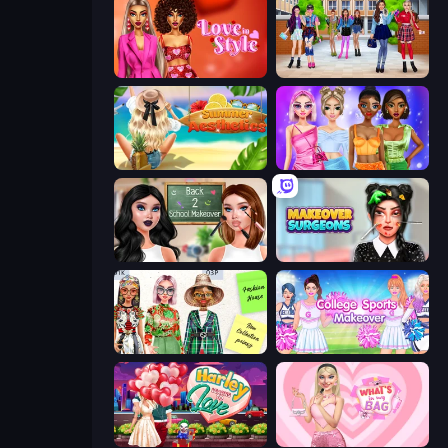
Love In Style
High School BFFs: Girls Team
Summer Aesthetics
Monochrome Looks
Back 2 School Makeover
Makeover Surgeons
House of Fashion
College Sport Team Makeover
Harley Learns To Love
What's In My Bag