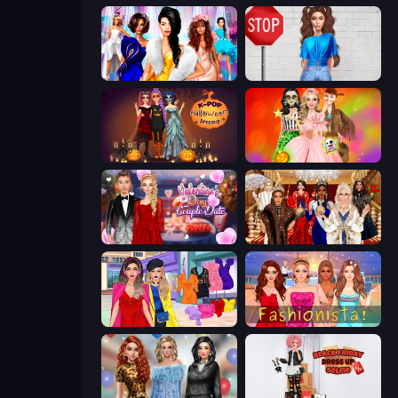
Fashion Dress Up Challenge
Street Style Fashion
K-Pop Halloween Dress Up
Iconic Halloween Costumes
Valentine's Day Couple Date
Royal Dress Up - Fashion Queen
Billionaire Wife Dress Up
Fashionista Makeup & Dress Up