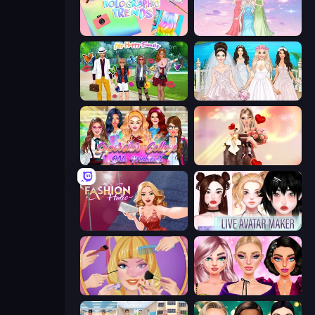
Holographic Trends
Tailor Stylist: Fashion Diary
Superstar Family Dress Up
Model Wedding
Superstar College Girls Makeover
GRWM Date Night
Fashion Holic
Live Avatar Maker: Girls
Extreme Makeover
New Year Makeup Trends