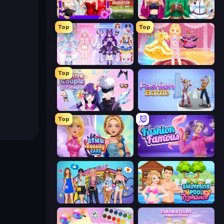
Mean Girls Graduation Day
BFFs Luxury Loungewear
Top
Top
Idol Livestream: Fashion Game
Royal Glow Princess Makeover
Top
Anime Couple: Avatar Maker
Fashion Battle
Top
ASMR Beauty Care
Fashion Famous
College Girls Team Makeover
Swimming Pool Romance