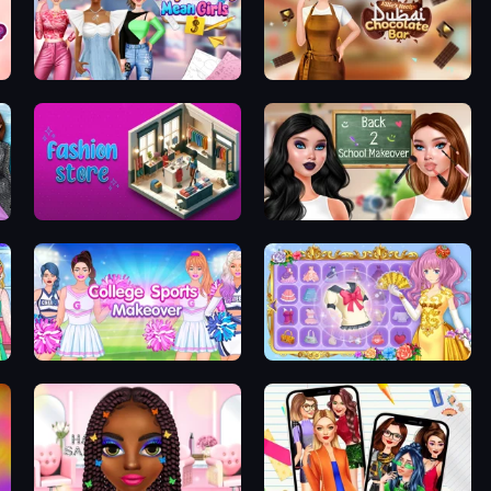
Highschool Mean Girls 3
Ellie's Recipe: Dubai Chocolate Bar
Fashion Store: Shop Tycoon
Back 2 School Makeover
College Sport Team Makeover
Anime Princess Dress Up