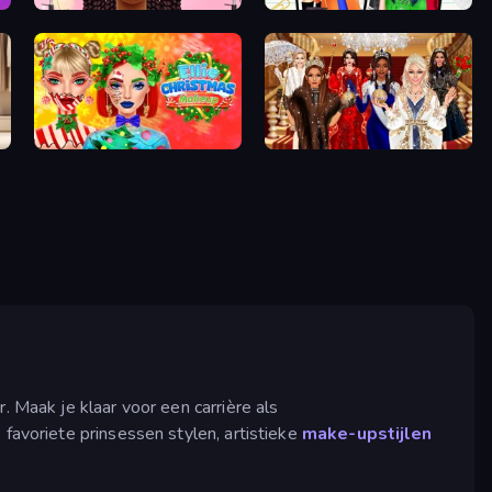
Braided Hairstyles Fashion
Highschool Mean Girls 2
Ellie Christmas Makeup
Royal Dress Up - Fashion Queen
. Maak je klaar voor een carrière als
 favoriete prinsessen stylen, artistieke
make-upstijlen