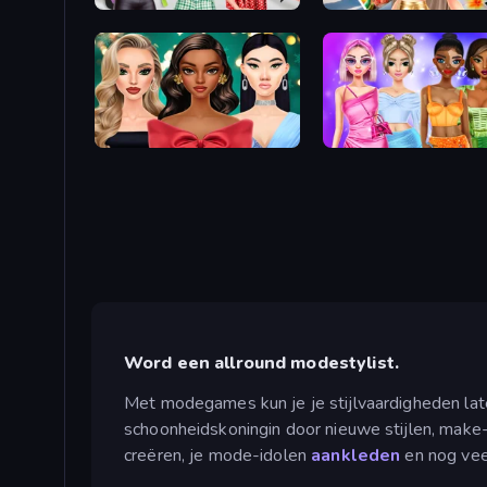
Brat Girl Summer
Travel with Me: ASMR Edi
New Year's Eve Makeup
Monochrome Looks
Word een allround modestylist.
Met modegames kun je je stijlvaardigheden laten 
schoonheidskoningin door nieuwe stijlen, make-u
creëren, je mode-idolen
aankleden
en nog vee