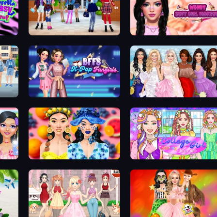
keup
High School BFFs: Girls Team
Wendy Soft Girl Makeup
over
BFFs K-Pop Fangirls
Model Dress Up Girl
DIY Makeup Salon: SPA Makeover
Sweet And Fruity Makeup
College Girl Coloring Dress Up