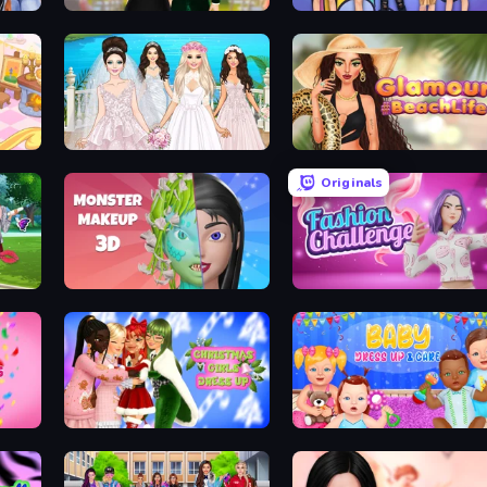
Valentine's Day Proposal
College Girls Team Makeover
Model Wedding
Glamour Beach Life
Originals
p
Monster Makeup 3D
Fashion Challenge: Catwalk R
Dress To Impress: New Year's Party
Christmas Girls Dress Up
Baby Dress Up