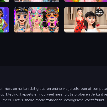
tion
Anime Girls Dress Up Games
Iconic Halloween Costumes
Festival Vibes Makeup
Shopaholic Black Friday
zien, en nu kan dat gratis en online via je telefoon of computer
p, kleding, kapsels en nog veel meer uit te proberen! Je kunt je
l meer. Het is snelle mode zonder de ecologische voetafdruk!