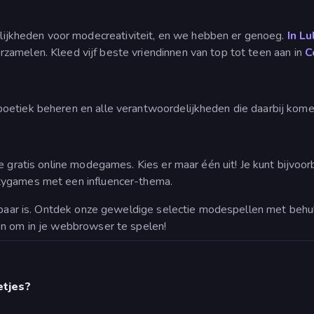
ijkheden voor modecreativiteit, en we hebben er genoeg.
In L
zamelen. Kleed vijf beste vriendinnen van top tot teen aan in
C
 boetiek beheren en alle verantwoordelijkheden die daarbij kome
e gratis online modegames. Kies er maar één uit! Je kunt bijvoor
tygames met een influencer-thema.
ikbaar is. Ontdek onze geweldige selectie modespellen met behu
en om in je webbrowser te spelen!
etjes?