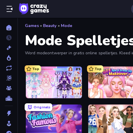
Games
»
Beauty
»
Mode
Mode Spelletje
Word modeontwerper in gratis online spelletjes. Klee
Top
Top
Idol Livestream: Fashion Game
Originals