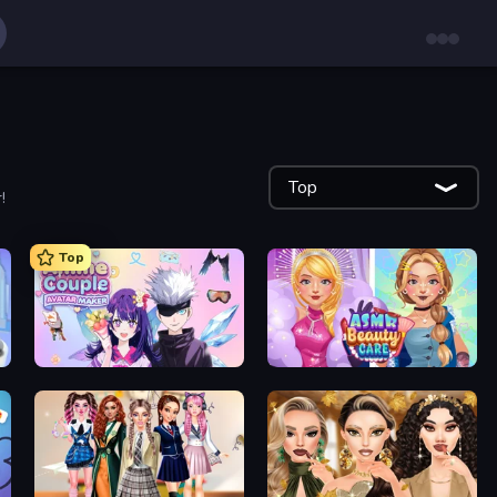
Top
!
Top
Anime Couple: Avatar Maker
ASMR Beauty Care