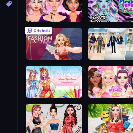
New Year Makeup Trends
Monsterella Fantasy Ma
Originals
Fashion Holic
College Girl & Boy Make
Dress Up Games & Coloring Book