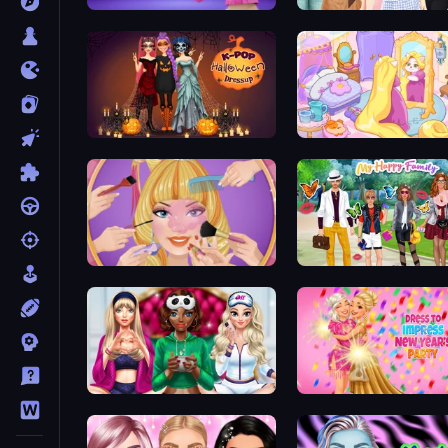
Fashion Famous
Fashion Week 2025
K-Pop Halloween Dress Up
Fairy Room - Decor Game
Extreme Makeover
Superstar Family Dress U
BFFs Luxury Loungewear