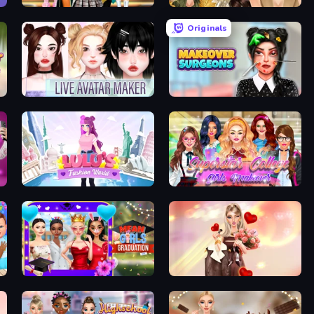
Back To School: Uniforms Edition
Autumn Glam Gala
Originals
Live Avatar Maker: Girls
Makeover Surgeons
un
Lulu's Fashion World
Superstar College Girls Makeover
Mean Girls Graduation Day
GRWM Date Night