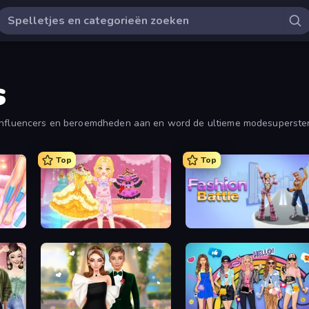
s
d influencers en beroemdheden aan en word de ultieme modesuperster
Top
Top
BFF Makeover - Spa & Dress Up
Royal Glow Princess Makeover
Fashion Battle