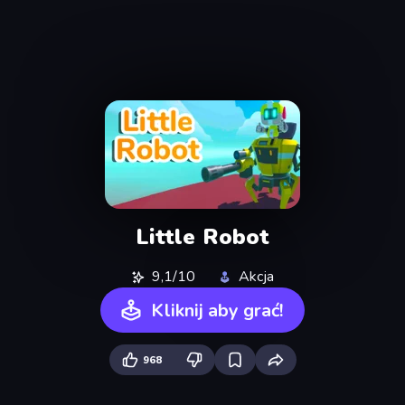
Little Robot
9,1/10
Akcja
Kliknij aby grać!
968