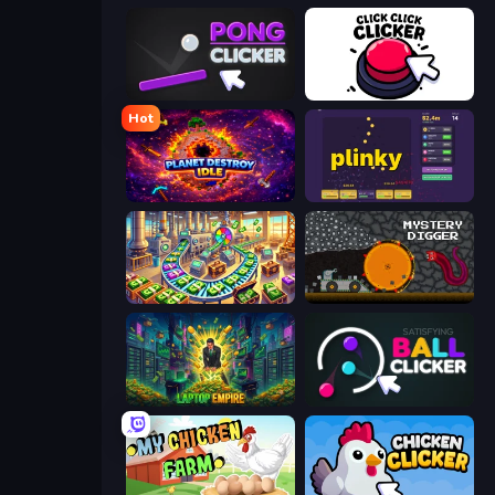
Pong Clicker
Click Click Clicker
Hot
Planet Destroy Idle
Plinky
Money Factory: Tycoon Idle Game
Mystery Digger
Laptop Empire
Satisfying Ball Clicker