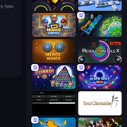
rę typu
Crusher Clicker
Conveyor Idle
Idle Mining Empire
Planet Evolution: Idle Clicker
Merge Miner
Revolution Idle X
PLINKO!
Black Hole Idle
Evolve
Your Chronicle