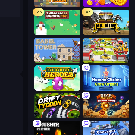
Leek Factory Tycoon
Farm Ring Idle
Top
Top
The MachinEGG
Mr. Mine
Babel Tower
Idle Inventor
Clicker Heroes
Human Clicker: Grow Organs
Drift Tycoon
Gear Factory