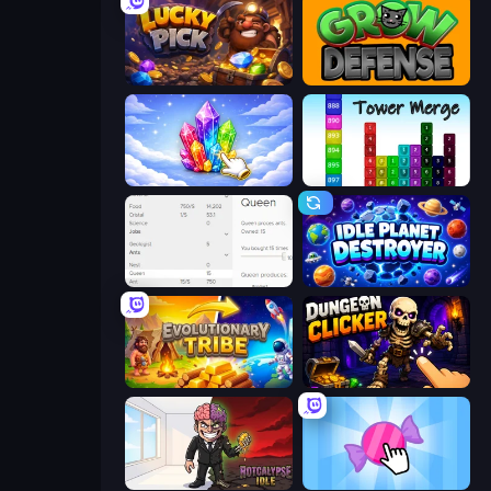
Lucky Pick
Grow Defense
Crystalia Idle Clicker
Tower Merge
Idle Ants
Idle Planet Destroyer
Evolutionary Tribe
Dungeon Clicker
Rotcalypse: Idle Incremental
Candy Clicker 2