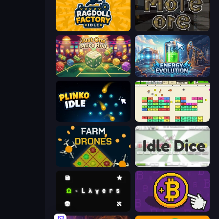
Ragdoll Factory Idle
More Ore
Just One More Roll
Energy Evolution
Plinko Idle
Idle Breakout
Farm Drones
Idle Dice
Omega Layers
Money Maker