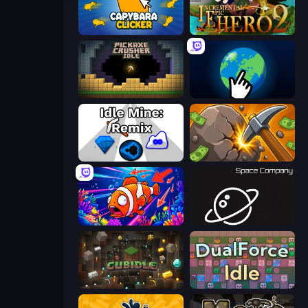
Capybara Clicker
Incremental Epic Hero 2
Pickaxe Crusher Idle
Planet Clicker 2
Idle Mine: Remix
Mine Clicker
Fish Catch Idle
Space Company
Cubidle
DualForce Idle