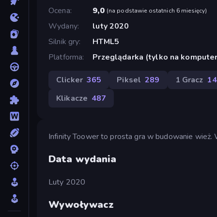
Ocena
9,0
(
na podstawie ostatnich 6 miesięcy
)
Wydany
luty 2020
Silnik gry
HTML5
Platforma
Przeglądarka (tylko na komputer
Clicker
365
Piksel
289
1 Gracz
14
Klikacze
487
Infinity Toower to prosta gra w budowanie wież. W
Data wydania
Luty 2020
Wywoływacz