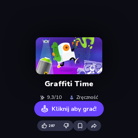
Graffiti Time
9,3/10
Zręczność
Kliknij aby grać!
287