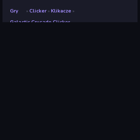
Gry
Clicker
Klikacze
»
»
»
Galactic Crusade Clicker
Galactic Crusade Clicker
Deweloper
Neko
Ocena
8,8
(
na podstawie ostatnich 6 miesięcy
)
Wydany
luty 2022
Silnik gry
Unity 2021
Platformy
Przeglądarka (komputer stacjonarny,
telefon komórkowy, tablet),
Aplikacja CrazyGames (Android)
Orientacja
Krajobraz