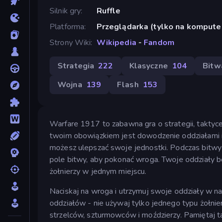
Silnik gry
Ruffle
Platforma
Przeglądarka (tylko na kompute
Strony Wiki
Wikipedia
-
Fandom
Strategia
222
Klasyczne
104
Bitw
Wojna
139
Flash
153
Warfare 1917 to zabawna gra o strategii, taktyce
twoim obowiązkiem jest dowodzenie oddziałami i
możesz ulepszać swoje jednostki. Podczas bitwy 
pole bitwy, aby pokonać wroga. Twoje oddziały b
żołnierzy w jednym miejscu.
Naciskaj na wroga i utrzymuj swoje oddziały w na
oddziałów - nie używaj tylko jednego typu żołnie
strzelców, szturmowców i moździerzy. Pamiętaj ta