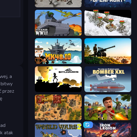
Warfare 1944
Openfront
Stickman WW2
1941 Frozen Front
Mk48.io
Artillery Vs Tanks
wej, a
 bitwy
ć przez
Battlecruisers
Bomber XXL
bę
Feudal Wars
Redcoats.io
ład
ak atak