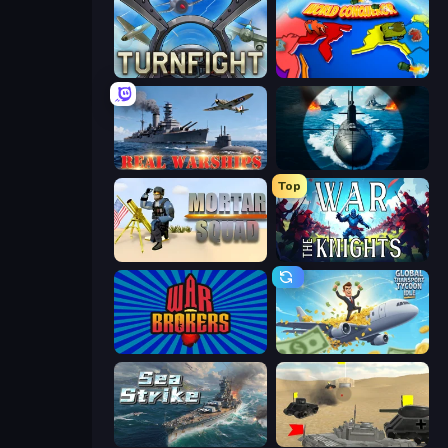
Turnfight
World Conqueror
Real Warships
Ships Battlefield 3D
Top
Mortar Squad
War the Knights
War Brokers
Global Transport Tycoon Idle
Sea Strike
Tanks Battlefield: Desert