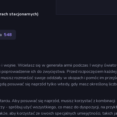
rach stacjonarnych)
a
548
 i wojnie. Wcielasz się w generała armii podczas I wojny świato
 poprowadzenie ich do zwycięstwa. Przed rozpoczęciem każdej
musisz rozmieścić swoje oddziały w okopach i pomóc im przejś
ędą posuwać się naprzód tylko wtedy, gdy masz określoną licz
tarciu. Aby posuwać się naprzód, musisz korzystać z kombinacji
rzy - spróbuj użyć wszystkiego, co masz do dyspozycji, na przyk
kże, aby korzystać ze swoich specjalnych umiejętności, takich j