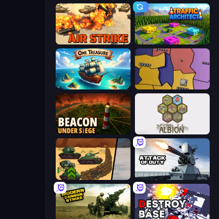
Air Strike
Traffic Architect
One Treasure
Compact Conflict
Beacon Under Siege
Settlers of Albion
Tank Battle: War Commander
Attack of Duty