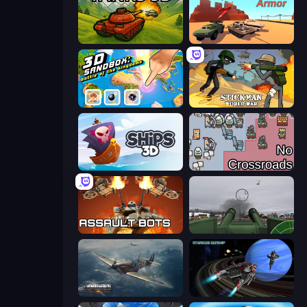
Tanks 3D
Warzone Armor
3D Sandbox: Battle of the Kingdoms
Stickman World War
Ships 3D
No Crossroads
Assault Bots
Flakmeister
Dogfight
Starbase Gunship