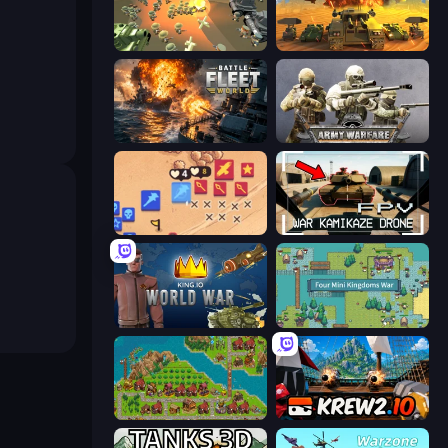
WW1 Battle Simulator
Call of Tanks
Battle Fleet World
Army Warfare
Winter Falling: Price of Life
FPV War Kamikaze Drone
King.io World War
Four Mini Kingdoms War
City Idle
Krew.io