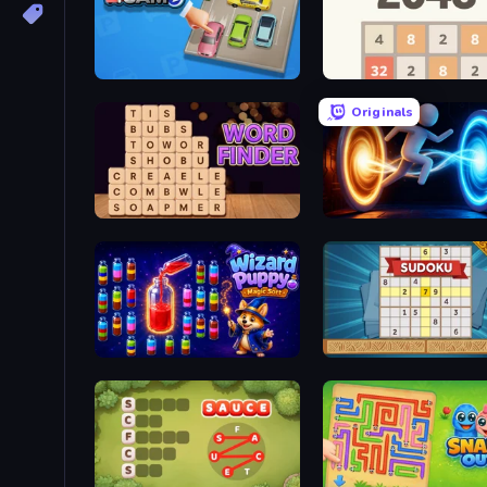
Parking Jam
2048
Originals
Word Finder
Portal Escape
Wizard Puppy: Magic Sort
Sudoku Online