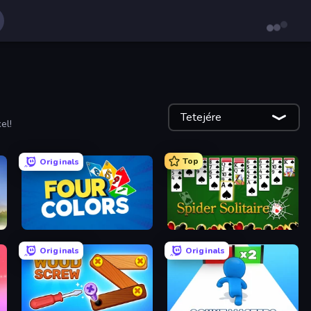
Tetejére
el!
Top
Originals
Four Colors
Spider Solitaire
Originals
Originals