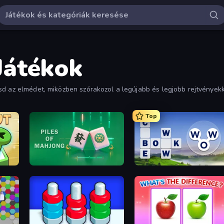
Játékok
sd az elmédet, miközben szórakozol a legújabb és legjobb rejtvényekk
Top
s
Piles of Mahjong
Words of Wonders