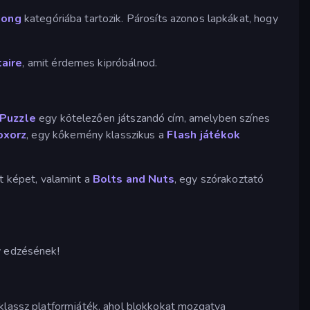
jong
kategóriába tartozik. Párosíts azonos lapkákat, hogy
taire
, amit érdemes kipróbálnod.
 Puzzle
egy kötelezően játszandó cím, amelyben színes
oxorz
, egy kőkemény klasszikus a
Flash játékok
tt képet, valamint a
Bolts and Nuts
, egy szórakoztató
y edzésének!
klassz platformjáték, ahol blokkokat mozgatva