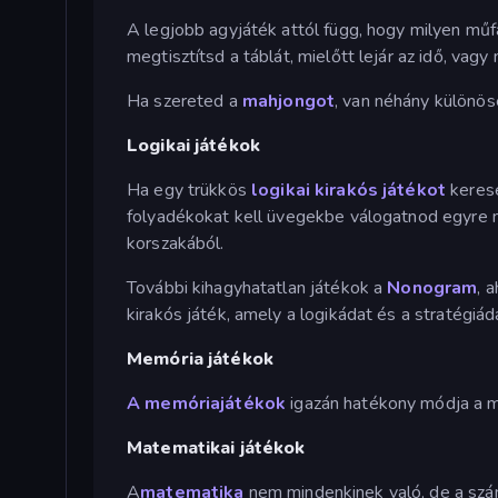
A legjobb agyjáték attól függ, hogy milyen műf
megtisztítsd a táblát, mielőtt lejár az idő, vag
Ha szereted a
mahjongot
, van néhány különös
Logikai játékok
Ha egy trükkös
logikai kirakós játékot
kerese
folyadékokat kell üvegekbe válogatnod egyre
korszakából.
További kihagyhatatlan játékok a
Nonogram
, 
kirakós játék, amely a logikádat és a stratégiá
Memória játékok
A memóriajátékok
igazán hatékony módja a m
Matematikai játékok
A
matematika
nem mindenkinek való, de a szá