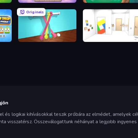
Color Cube Puzzle
Yacht
Originals
Unscrew Drop: Satisfying Puzzle
Tangle Master
Mirror Room Escape
gjön
 és logikai kihívásokkal teszik próbára az elmédet, amelyek cél
ta visszatérsz. Összeválogattunk néhányat a legjobb ingyenes 