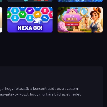
Drop & Merge the Numbers
Cryptoword
Hexa GO!
Hidden Object: My Hotel
ja, hogy fokozzák a koncentrációt és a szellemi
agyjátékok közül, hogy munkára bírd az elmédet.