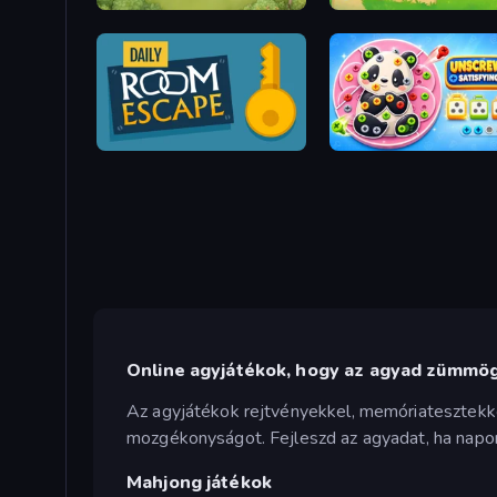
Crocword
Snake Out: Maze Escape
Daily Room Escape
Online agyjátékok, hogy az agyad zümmö
Az agyjátékok rejtvényekkel, memóriatesztekkel
mozgékonyságot. Fejleszd az agyadat, ha napon
Mahjong játékok