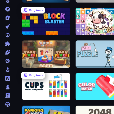
Wordmeister
Hexa Sort
Originals
Block Blaster
Find The Cow
Yarn Fever! Unravel Puzzle
Thief Puzzle
Originals
Cups - Water Sort Puzzle
Color Match