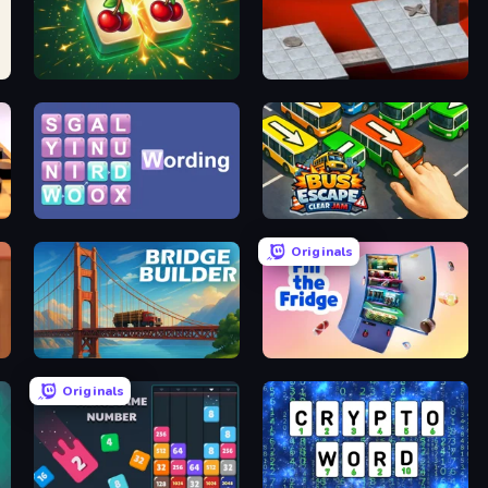
Mahjong Puzzle: Tile Match
Bloxorz
Wording
Bus Escape: Clear Jam
Originals
Bridge Builder
Fill The Fridge
Originals