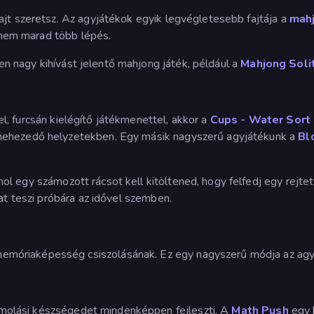
ajt szeretsz. Az agyjátékok egyik legvégletesebb fajtája a
mah
y nem marad több lépés.
en nagy kihívást jelentő mahjong játék, például a
Mahjong Soli
l, furcsán kielégítő játékmenettel, akkor a
Cups - Water Sort
 nehezedő helyzetekben. Egy másik nagyszerű agyjátékunk a
Bl
ahol egy számozott rácsot kell kitöltened, hogy felfedj egy rejte
dat teszi próbára az idővel szemben.
emóriaképesség csiszolásának. Ez egy nagyszerű módja az ag
molási készségedet mindenképpen fejleszti. A
Math Push
egy 