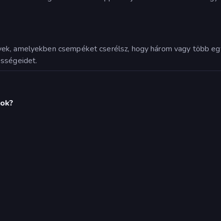
yek, amelyekben csempéket cserélsz, hogy három vagy több egyez
ességeidet.
kok?