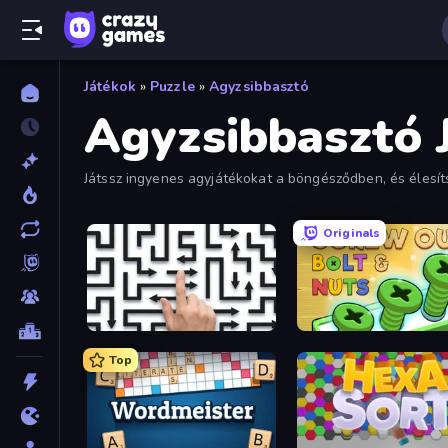
Játékok
»
Puzzle
»
Agyzsibbasztó
Agyzsibbasztó 
Játssz ingyenes agyjátékokat a böngésződben, és élesít
Originals
Arrow Escape: Puzzle
Screw Out: Bolts and Nut
Top