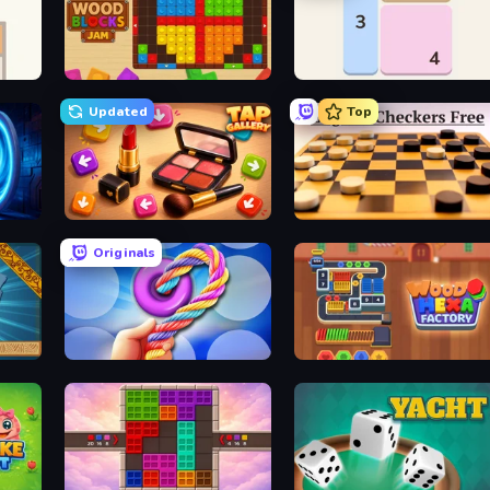
Wood Blocks Jam
Shikaku Puzzle
Updated
Top
Tap Gallery
English Checkers Free
Originals
Twisted Tangle
Wood Hexa Factory!