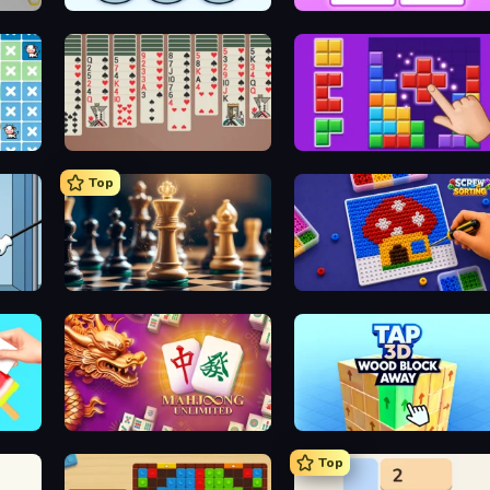
Nuts Puzzle: Sort By Color
What's The Difference?
Spider Solitaire 2 Suits
BlockBuster Puzzle
Top
Chess Free
Screw Sorting
Mahjong Unlimited
Tap 3D Wood Block Away
Top