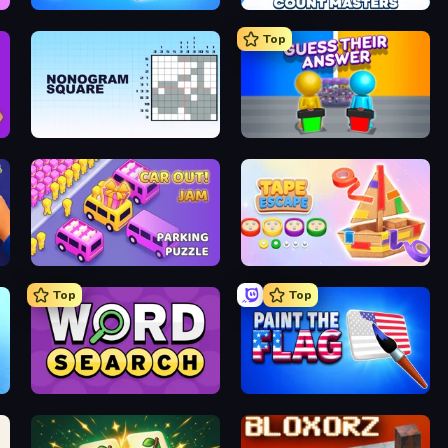
Wood Screw: Bolts Puzzle
Count Masters: Stickman Games
Top
Nonogram Square
Guess Their Answer
Car OUT! Jam Parking Puzzle
Tape Escape
Top
Top
Daily Word Search
Paint the Flag