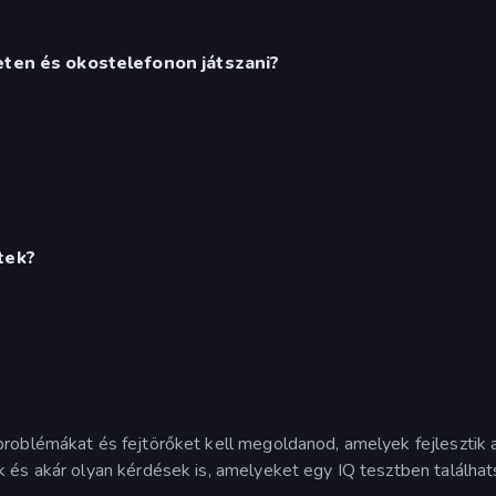
eten és okostelefonon játszani?
tek?
problémákat és fejtörőket kell megoldanod, amelyek fejlesztik 
k és akár olyan kérdések is, amelyeket egy IQ tesztben találhat