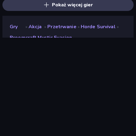
Pokaż więcej gier
Gry
Akcja
Przetrwanie
Horde Survival
»
»
»
»
Broomcraft Mystic Evasion
Broomcraft Mystic
Evasion
Deweloper
Clever Coyote Studio
Ocena
(
na podstawie ostatnich 6
9,0
miesięcy
)
Wydany
luty 2024
Ostatnio zaktualizowany
marzec 2024
Silnik gry
Unity 2022
Platformy
Przeglądarka (komputer