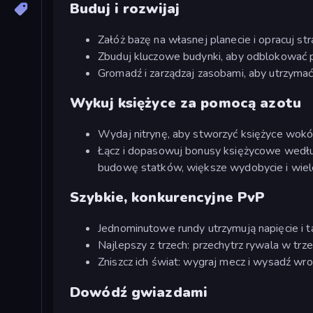
Buduj i rozwijaj
Załóż bazę na własnej planecie i opracuj st
Zbuduj kluczowe budynki, aby odblokować p
Gromadź i zarządzaj zasobami, aby utrzymać 
Wykuj księżyce za pomocą azotu
Wydaj nitrynę, aby stworzyć księżyce wokół
Łącz i dopasowuj bonusy księżycowe według 
budowę statków, większe wydobycie i wiel
Szybkie, konkurencyjne PvP
Jednominutowe rundy utrzymują napięcie i ta
Najlepszy z trzech: przechytrz rywala w trz
Zniszcz ich świat: wygraj mecz i wysadź wr
Dowódź gwiazdami