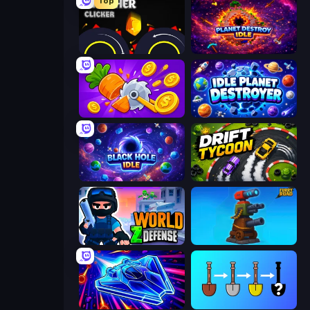
Top
Crusher Clicker
Planet Destroy Idle
Farm Ring Idle
Idle Planet Destroyer
Black Hole Idle
Drift Tycoon
World Z Defense - Zombie Defense
Furry Road
Stellar Swarm
Merge Tools - Merge and Dig