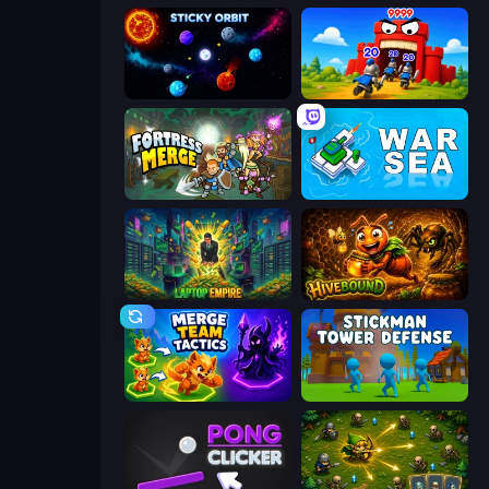
Sticky Orbit
TimeWarriors
Fortress Merge
War Sea
Laptop Empire
Hivebound
Merge Team Tactics
Stickman Tower Defense Idle 3D