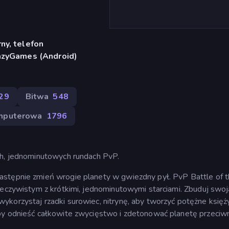
ny, telefon
razyGames (Android)
29
Bitwa
548
mputerowa
1796
ch, jednominutowych rundach PvP.
astępnie zmień wrogie planety w gwiezdny pył. PvP Battle of 
zeczywistym z krótkimi, jednominutowymi starciami. Zbuduj swoj
ykorzystaj rzadki surowiec, nitrynę, aby tworzyć potężne księż
by odnieść całkowite zwycięstwo i zdetonować planetę przeciwn