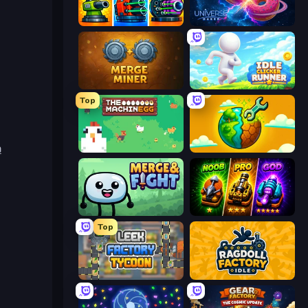
Pumpkin Defense: Merge Cannon
Universe Maker
Merge Miner
Idle Clicker Runner
Top
ą
The MachinEGG
Land Explorers: Merge & Build
Merge & Fight
Merge Survival
Top
Leek Factory Tycoon
Ragdoll Factory Idle