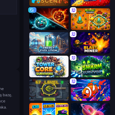
Ascent of Echoes
Liquid Swarm
PlanetCrush 2
BloomGuard
Energy Evolution
Blast Miner
Tower Core Survivors
Swarm Survivor
the
ą bazę,
Tank Evolution
Fish Catch Idle
yce
ika.