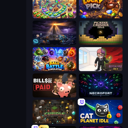
Money Factory: Tycoon Idle Game
Lucky Pick
The Last Lighthouse
Pickaxe Crusher Idle
Ball Battle Simulator
Rotcalypse: Idle Incremental
Bills Must Be Paid
Necrofort
Cubidle
Cat Planet Idle