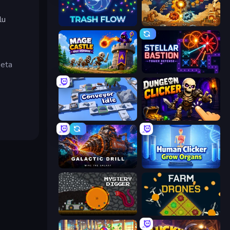
lu
Trash Flow
Gear Factory
neta
Mage Castle Idle Defense
Stellar Bastion
Conveyor Idle
Dungeon Clicker
Galactic Drill
Human Clicker: Grow Organs
Mystery Digger
Farm Drones