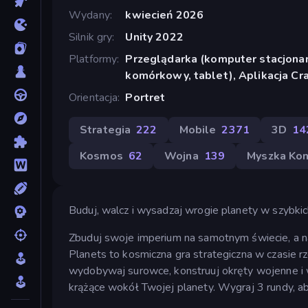
Wydany
kwiecień 2026
Silnik gry
Unity 2022
Platformy
Przeglądarka (komputer stacjonar
komórkowy, tablet), Aplikacja C
Orientacja
Portret
Strategia
222
Mobile
2371
3D
14
Kosmos
62
Wojna
139
Myszka Ko
Buduj, walcz i wysadzaj wrogie planety w szybki
Zbuduj swoje imperium na samotnym świecie, a n
Planets to kosmiczna gra strategiczna w czasie r
wydobywaj surowce, konstruuj okręty wojenne i w
krążące wokół Twojej planety. Wygraj 3 rundy, a