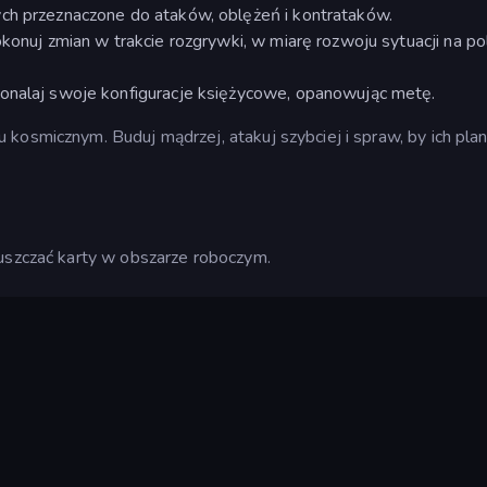
ych przeznaczone do ataków, oblężeń i kontrataków.
okonuj zmian w trakcie rozgrywki, w miarę rozwoju sytuacji na po
konalaj swoje konfiguracje księżycowe, opanowując metę.
kosmicznym. Buduj mądrzej, atakuj szybciej i spraw, by ich pla
puszczać karty w obszarze roboczym.