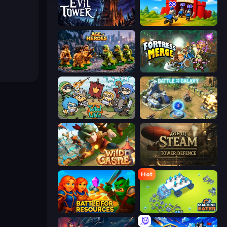
Evil Tower
TimeWarriors
Age of Heroes
Fortress Merge
Raid Heroes: Total War
Battle for the Galaxy
Wild Castle TD: Grow Empire
Age of Steam Tower Defence
Hot
Battle for Resources
Machine Eater