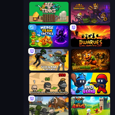
Age of Tanks Warriors: TD War
Raid Heroes: Dark Side
Merge Team Tactics
Dwarves: Glory, Death, and Loot
Stickman World War
Hivebound
Raid Heroes: Sword and Magic
Evo Gears