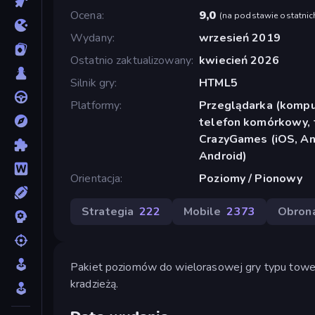
Ocena
9,0
(
na podstawie ostatnic
Wydany
wrzesień 2019
Ostatnio zaktualizowany
kwiecień 2026
Silnik gry
HTML5
Platformy
Przeglądarka (komput
telefon komórkowy, t
CrazyGames (iOS, And
Android)
Orientacja
Poziomy / Pionowy
Strategia
222
Mobile
2373
Obron
Pakiet poziomów do wielorasowej gry typu towe
kradzieżą.