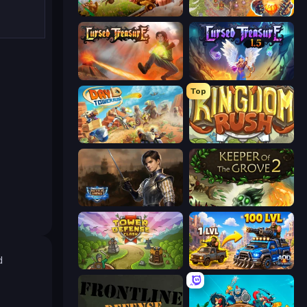
Infinity Kingdom
Cursed Treasure 2
Cursed Treasure
Cursed Treasure 1.5
Top
Day D Tower Rush
Kingdom Rush
Battle Arena
Keeper of the Grove 2
d
Tower Defense Clash
AOD - Art Of Defense