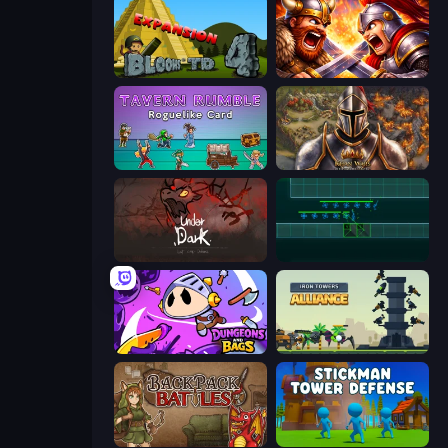
Bloons Tower Defense 4 Expansion
Fall of the King
Tavern Rumble: Roguelike Card
Khan Wars
UnderDark: Defense
Vector TD
Dungeons and Bags
Iron Towers Alliance
Backpack Battles
Stickman Tower Defense Idle 3D