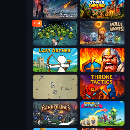
Galaxy Control: 3D Strategy
Tower Defense
Hot
Base Defence
Wall Wars
Last Archer
WarLink: Crown & Clash
Desktop Tower Defense
Throne Tactics
Bannerlings
Endless Siege 2