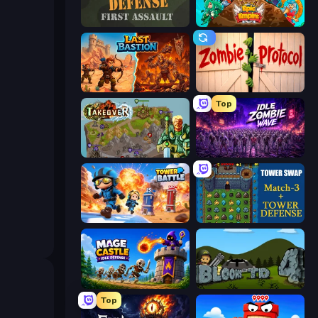
Frontline Defense
Epic Empire: Tower Defense
Last Bastion
Zombie Protocol
Top
Takeover
Idle Zombie Wave: Survivors
Tower Battle
Tower Swap
Mage Castle Idle Defense
Bloons Tower Defense 4
Top