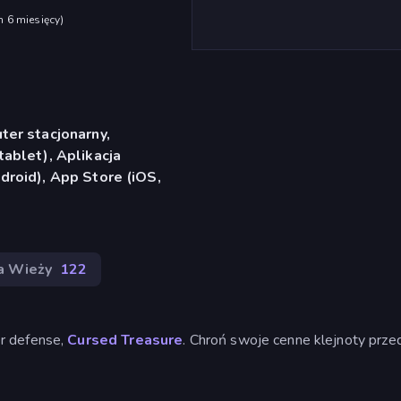
h 6 miesięcy
)
er stacjonarny,
ablet), Aplikacja
roid), App Store (iOS,
a Wieży
122
r defense,
Cursed Treasure
. Chroń swoje cenne klejnoty prze