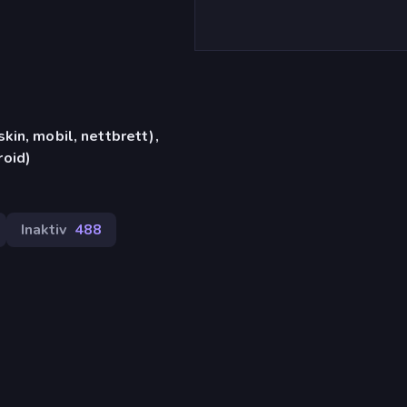
in, mobil, nettbrett),
oid)
Inaktiv
488