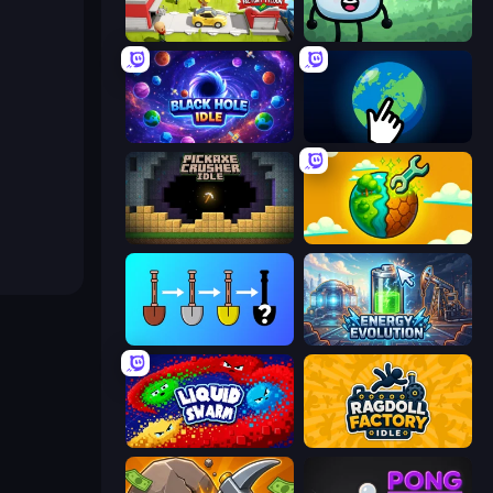
Idle Inventor
Merge & Fight
Black Hole Idle
Planet Clicker 2
Pickaxe Crusher Idle
Land Explorers: Merge & Build
Merge Tools - Merge and Dig
Energy Evolution
Liquid Swarm
Ragdoll Factory Idle