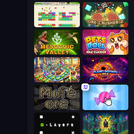
Idle Breakout
OreCrusher 2
Cell to Singularity: Mesozoic Valley
Pets Roll: Idle Clicker
Money Factory: Tycoon Idle Game
Planet Destroy Idle
More Ore
Candy Clicker 2