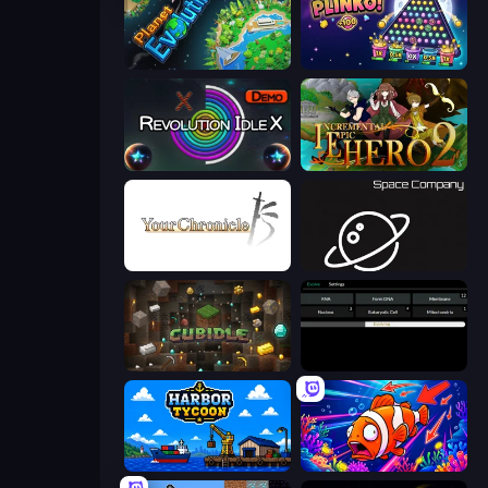
Planet Evolution: Idle Clicker
PLINKO!
Revolution Idle X
Incremental Epic Hero 2
Your Chronicle
Space Company
Cubidle
Evolve
Harbor Tycoon
Fish Catch Idle