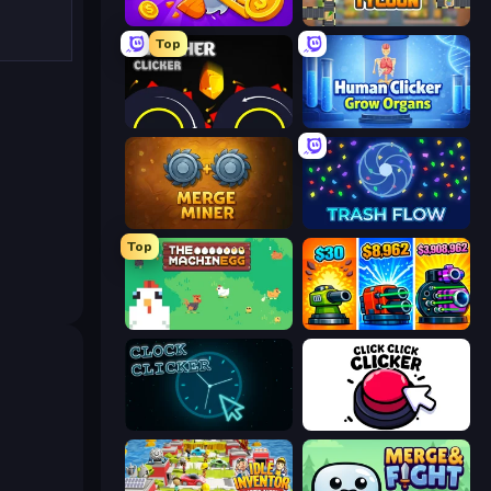
Farm Ring Idle
Leek Factory Tycoon
Top
Crusher Clicker
Human Clicker: Grow Organs
Merge Miner
Trash Flow
Top
The MachinEGG
Pumpkin Defense: Merge Cannon
Clock Clicker
Click Click Clicker