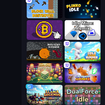
Block Wall Destroyer
Plinko Idle
Money Maker
Idle Mine: Remix
Mystery Digger
Idle Clicker Runner
Just One More Roll
Capybara Clicker 2
Llama Legends
DualForce Idle