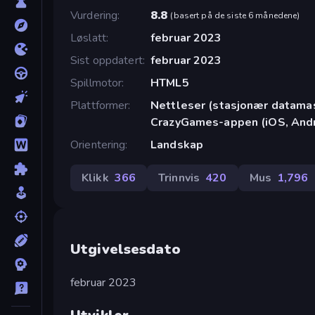
Vurdering
8.8
(
basert på de siste 6 månedene
)
Løslatt
februar 2023
Sist oppdatert
februar 2023
Spillmotor
HTML5
Plattformer
Nettleser (stasjonær datamask
CrazyGames-appen (iOS, Andr
Orientering
Landskap
Klikk
366
Trinnvis
420
Mus
1,796
Utgivelsesdato
februar 2023