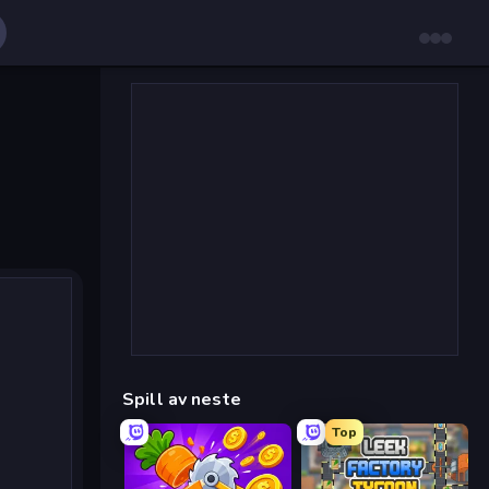
Spill av neste
Top