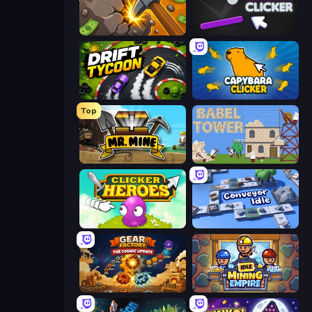
Mine Clicker
Pong Clicker
Drift Tycoon
Capybara Clicker
Top
Mr. Mine
Babel Tower
Clicker Heroes
Conveyor Idle
Gear Factory
Idle Mining Empire