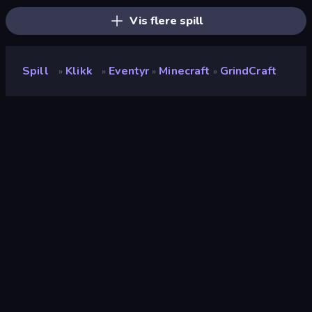
Vis flere spill
Spill
Klikk
Eventyr
Minecraft
GrindCraft
»
»
»
»
GrindCraft
Utvikler
Playsaurus
Vurdering
9.3
(
basert på de siste 6 månedene
)
Løslatt
april 2016
Sist oppdatert
mai 2022
Spillmotor
Externally hosted (iframe)
Plattformer
Nettleser (stasjonær datamaskin,
mobil, nettbrett), CrazyGames-
appen (iOS, Android), App Store
(Android)