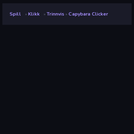
Spill
Klikk
Trinnvis
Capybara Clicker
»
»
»
Capybara Clicker
Vurdering
9.0
(
basert på de siste 6 månedene
)
Løslatt
november 2022
Sist oppdatert
mai 2025
Spillmotor
Unity 2021
Plattformer
Nettleser (stasjonær datamaskin,
mobil, nettbrett), CrazyGames-
appen (iOS, Android), App Store
(iOS, Android, MSN)
Orientering
Landskap