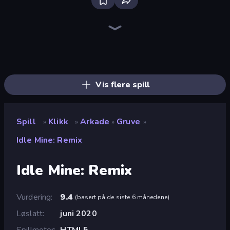
The MachinEGG
Street Life
Farm Ring Idle
Bell Madness
I Best Dancer!
Human Clicker: Grow Organs
Conveyor Idle
Idle Mining Empire
Capybara Clicker
Wheel Merge Race
Block Wall Destroyer
Babel Tower
Gear Factory
Drift Tycoon
Crusher Clicker
Idle Inventor
Planet Clicker 2
Pro Construction: Simulation 3D
Vis flere spill
Spill
Klikk
Arkade
Gruve
»
»
»
»
Idle Mine: Remix
Idle Mine: Remix
Vurdering
9.4
(
basert på de siste 6 månedene
)
Løslatt
juni 2020
Spillmotor
HTML5