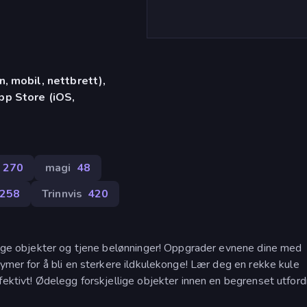
, mobil, nettbrett),
p Store (iOS,
270
magi
48
258
Trinnvis
420
legge objekter og tjene belønninger! Oppgrader evnene dine med
tymer for å bli en sterkere ildkulekonge! Lær deg en rekke kule
fektivt! Ødelegg forskjellige objekter innen en begrenset utford