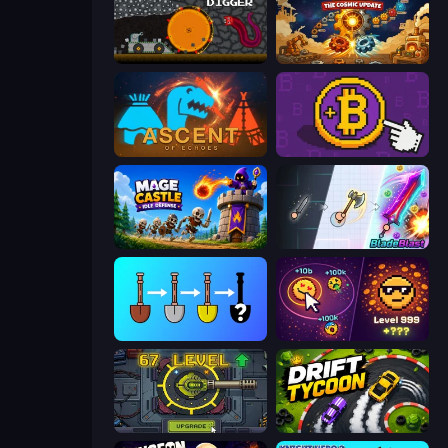
Mystery Digger
Gear Factory
Ascent of Echoes
Money Maker
Mage Castle Idle Defense
BladeBlast.io
Merge Tools - Merge and Dig
Dominate All Shapes
Tank Evolution
Drift Tycoon