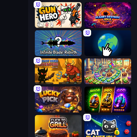
Gun Hero: Cat Survival
Planet Destroy Idle
Infinite Blade: Rebirth
Planet Clicker 2
Knight Hero Adventure Idle RPG
Money Factory: Tycoon Idle Game
Lucky Pick
Merge Survival