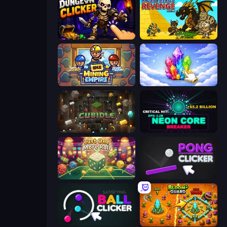
Dungeon Clicker
Knight Hero 2 Revenge Idle RPG
Idle Mining Empire
Crystalia Idle Clicker
Cubidle
Neon Core Breaker
Just One More Roll
Pong Clicker
Satisfying Ball Clicker
BloomGuard