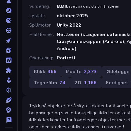
Vurdering
8.8
(
basert på de siste 6 månedene
)
Løslatt
oktober 2025
Spillmotor
Unity 2022
Plattformer
Nettleser (stasjonær datamaskin
CrazyGames-appen (Android), Ap
Android)
Orientering
Portrett
Klikk
366
Mobile
2,373
Ødelegge
Tegnefilm
74
2D
1,166
Ferdighet
Trykk på objekter for å skyte ildkuler for å øde
belønninger og samle forskjellige ildkuler og kos
ildkuleferdigheter for å ødelegge objekter mer ef
og bli den sterkeste ildkulekongen i universet!