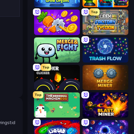
Human Clicker: Grow Organs
Pumpkin Defense: Merge Cannon
Top
Farm Ring Idle
Leek Factory Tycoon
Merge & Fight
Trash Flow
Top
Crusher Clicker
Merge Miner
Top
The MachinEGG
Blast Miner
ringstid