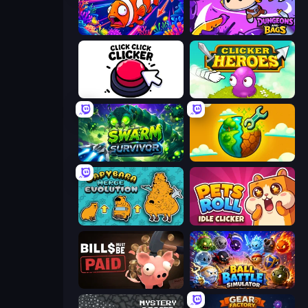
Fish Catch Idle
Dungeons and Bags
Click Click Clicker
Clicker Heroes
Swarm Survivor
Land Explorers: Merge & Build
Capybara Merge Evolution
Pets Roll: Idle Clicker
Bills Must Be Paid
Ball Battle Simulator