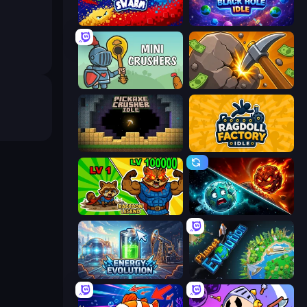
Liquid Swarm
Black Hole Idle
Mini Crushers
Mine Clicker
Pickaxe Crusher Idle
Ragdoll Factory Idle
Raccoon Legend
PlanetCrush 2
Energy Evolution
Planet Evolution: Idle Clicker