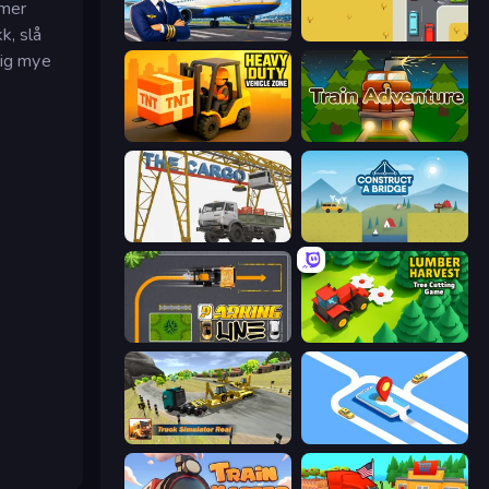
 mer
k, slå
Idle Airport Tycoon
Road Turn
lig mye
Heavy Duty: Vehicle Zone
Train Adventure
The Cargo
Construct a Bridge
Parking Line
Lumber Harvest: Tree Cutting Game
Truck Simulator Real
Drive Taxi