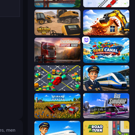
Bridge Builder
Metro Connect
Gold Rush: Gold Simulator 3D
City Constructor
Truck Simulator: European Roads
Suez Canal Training Simulator
Slightly Annoying Traffic
Idle Train Empire Tycoon
Field Master
Bus Simulator: EVO
nes, men