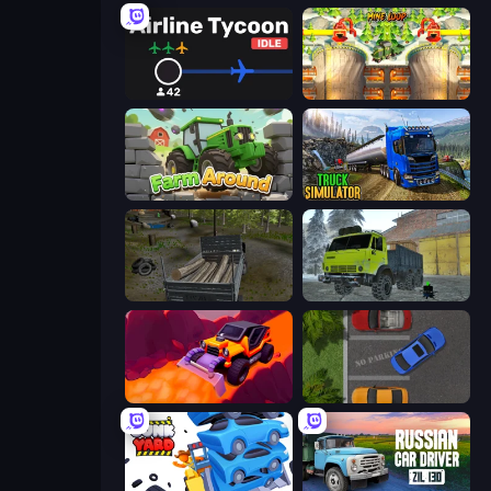
Airline Tycoon Idle
Mine Loop
Farm Around
Truck Driving Simulator Game
Russian Delivery Club Baikal
Taiga Car Driver
Sand King
Parking Space