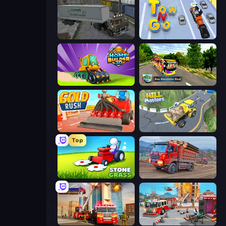
Russian Kamaz Truck Driver
Tow N Go
Home Builder 3D
Bus Simulator Real
Gold Rush
Hill Masters
Top
Stone Grass: Mowing Simulator
Cargo Truck Driver Simulator
Fire Truck Driving School
Fireman 2024