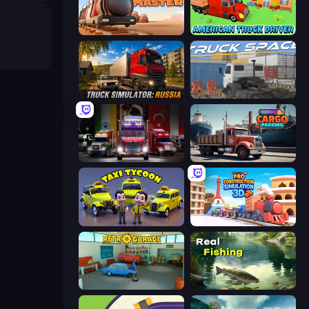
Train Master
American Truck Driver
Truck Simulator: Russia
Truck Space
Big Euro Truck Driving
Cargo Truck Parking
Taxi Tycoon: Idle Business
Pro Construction: Simulation 3D
Retro Garage
Real Fishing Simulator