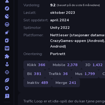
Vurdering
9.2
(
basert på de siste 6 månedene
)
Løslatt
oktober 2023
Sist oppdatert
april 2024
Spillmotor
Unity 2022
Plattformer
Nettleser (stasjonær datamask
CrazyGames-appen (Android),
Android)
Orientering
Portrett
Klikk
366
Mobile
2,378
3D
1,432
Bil
381
Trafikk
36
Mus
1,799
C
Inaktiv
489
Merge
241
Traffic Loop er et idle-spill der du kan tjene pen