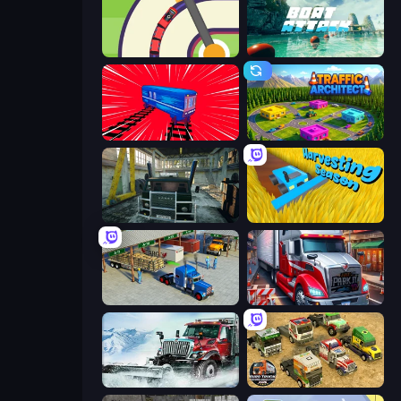
Crazy Train Snake
Boat Attack
Train Drift
Traffic Architect
Kamaz Truck Driver
Harvesting Season
Offroad Cargo Transport Truck
Just Park It 12
Snow Plow Truck
Euro Truck Driving Simulator 2025