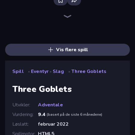
Bloxd.io
Ragdoll Archers
EvoWars.io
Veck.io
Piece of Cake: Merge and Bake
Racing Limits
Traffic Rider
Mahjongg Solitaire
Screw Out: Bolts and Nuts
Words of Wonders
Piles of Mahjong
Designville: Merge & Design
Miniblox
Stickman Clash
Space Waves
SkillWarz
Fortzone Battle Royale
Arrow Escape
Vis flere spill
Spill
Eventyr
Slag
Three Goblets
»
»
»
Three Goblets
Utvikler
Adventale
Vurdering
9.4
(
basert på de siste 6 månedene
)
Løslatt
februar 2022
Spillmotor
HTML5