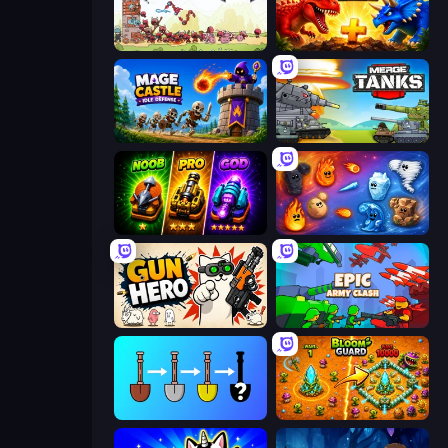
Tower vs Goblins
Jurassic Merge: Dino Evolution
Mage Castle Idle Defense
Merge Master Tanks: Tank Wars
Merge Survival
Elemental Merge
Gun Hero: Cat Survival
Epic Army Clash
Merge Tools - Merge and Dig
BloomGuard