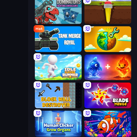
Dominators: Fighting Dinosaurs
Pen Dig
Hot
Tank Merge Royal
Land Explorers: Merge & Build
Idle Clicker Runner
Elemental Monsters: Merge
Block Wall Destroyer
Blade Merge
Human Clicker: Grow Organs
Fish Catch Idle