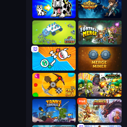
Strange Cats
Legend of Hero
Machine Eater
Fortress Merge
Merge Knights!
Merge Miner
Craft Drill
Zombies 4 Weapon Merge
Hot
Tanks Arena io: Craft & Combat
Heroes Assemble