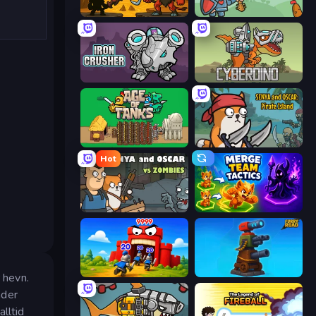
Knight Hero Adventure Idle RPG
Mini Crushers
Iron Crusher
CyberDino: T-Rex vs Robots
Age of Tanks Warriors: TD War
Senya and Oscar: Pirate Island
Hot
Senya and Oscar vs Zombies
Merge Team Tactics
TimeWarriors
Furry Road
 hevn.
ader
lltid