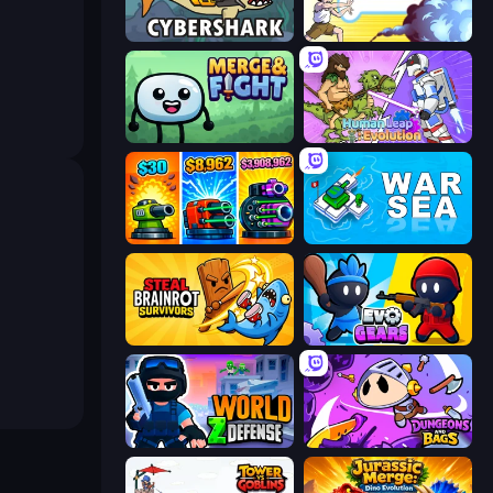
CyberShark
Legend Of Fireball
Merge & Fight
Human Leap: Evolution
Pumpkin Defense: Merge Cannon
War Sea
Steal Brainrot Survivors
Evo Gears
World Z Defense - Zombie Defense
Dungeons and Bags