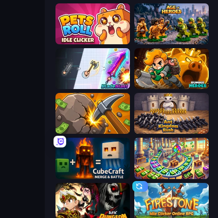
Pets Roll: Idle Clicker
Age of Heroes
BladeBlast.io
Rumble Heroes
Mine Clicker
Ant Kingdom Rush
CubeCraft: Merge & Battle
Money Factory: Tycoon Idle Game