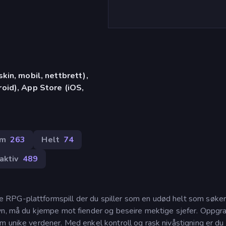
in, mobil, nettbrett),
id), App Store (iOS,
rm
263
Helt
74
naktiv
489
 RPG-plattformspill der du spiller som en udød helt som søker
øvn, må du kjempe mot fiender og beseire mektige sjefer. Oppgr
 unike verdener. Med enkel kontroll og rask nivåstigning er du a