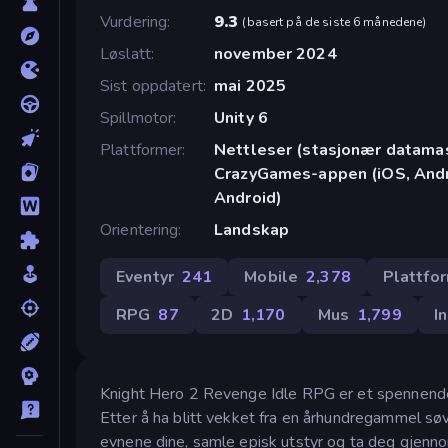
Vurdering
9.3
(
basert på de siste 6 månedene
)
Løslatt
november 2024
Sist oppdatert
mai 2025
Spillmotor
Unity 6
Plattformer
Nettleser (stasjonær datamask
CrazyGames-appen (iOS, Andro
Android)
Orientering
Landskap
Eventyr
241
Mobile
2,378
Plattfo
RPG
87
2D
1,170
Mus
1,799
I
Knight Hero 2 Revenge Idle RPG er et spennende
Etter å ha blitt vekket fra en århundregammel s
evnene dine, samle episk utstyr og ta deg gjennom