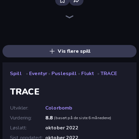
Dig out of Prison
Heroes Assemble
Goddess Connect
Idle Saga
The Cat in Yellow
Magic World
Horror Tale
Realm Traveler
AFK Dungeon: Idle Action RPG
Schoolboy Escape: Runaway
Mini Mine
Arcath Tales
Schoolboy Escape 2
Divine Clash
Mirrorland
Elevator Room Escape
Find Joe: Secret of The Stones
Horror Tale 2: Samantha
Vis flere spill
Spill
Eventyr
Puslespill
Flukt
TRACE
»
»
»
»
TRACE
Utvikler
Colorbomb
Vurdering
8.8
(
basert på de siste 6 månedene
)
Løslatt
oktober 2022
Sist oppdatert
oktober 2022