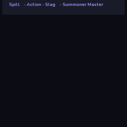
Spill
Action
Slag
Summoner Master
»
»
»
Summoner Master
Utvikler
Yso Corp
Vurdering
9.3
(
basert på de siste 6 månedene
)
Løslatt
mai 2023
Sist oppdatert
mai 2023
Spillmotor
Unity 2020
Plattformer
Nettleser (stasjonær datamaskin,
mobil, nettbrett), CrazyGames-
appen (Android), App Store (iOS,
Android)
Orientering
Landskap