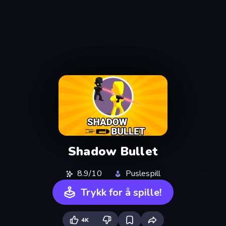
Shadow Bullet
8.9/10
Puslespill
Trykk for å spille!
4K