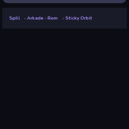
Spill
Arkade
Rom
Sticky Orbit
»
»
»
Sticky Orbit
Vurdering
8.8
(
basert på de siste 6 månedene
)
Løslatt
mai 2026
Sist oppdatert
mai 2026
Spillmotor
HTML5
Plattformer
Nettleser (stasjonær datamaskin,
mobil, nettbrett), CrazyGames-
appen (iOS, Android)
Orientering
Landskap / Portrett
Arkade
527
Mobile
2,357
Rom
43