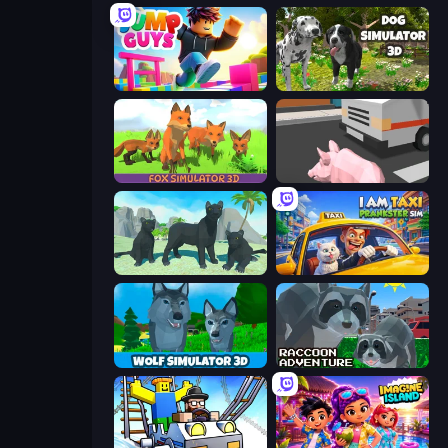
Jump Guys
Dog Simulator 3D
Fox Simulator 3D
Crazy Pig Simulator
Panther Family Simulator 3D
I Am Taxi Prankster Sim
Wolf Simulator: Wild Animals 3D
Raccoon Adventure: City Simulator 3D