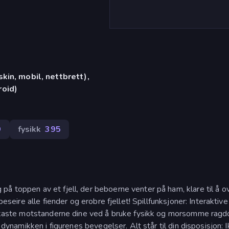
in, mobil, nettbrett),
oid)
9
fysikk
395
å toppen av et fjell, der beboerne venter på ham, klare til å o
beseire alle fiender og erobre fjellet! Spillfunksjoner: Interaktive
og kaste motstanderne dine ved å bruke fysikk og morsomme ragdo
e dynamikken i figurenes bevegelser. Alt står til din disposisjon: 