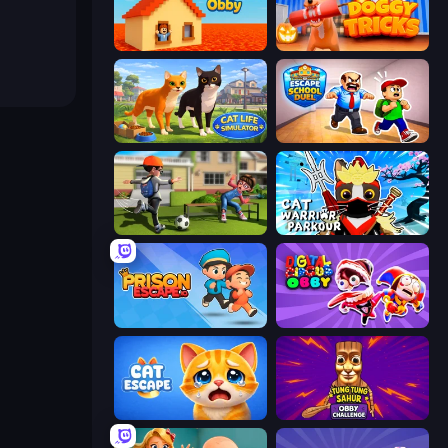
Survive the Disasters: Obby
Doggy Tricks
Cat Life Simulator 3D
Escape School Duel
The Prank King
Cat Warrior Parkour
Prison Escape.io
Digital Circus: Obby
Cat Escape
Tung Tung Sahur: Obby Challenge