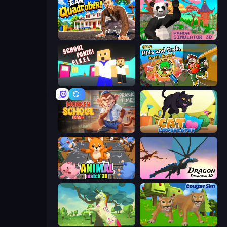
I Am Quadrober!
Panda Simulator 3D
School Panic
Obby: Hide and Seek, Battle Royale
Monkey School Prank
Cat Lovescapes
Animal Match 3D
Dragon Simulator 3D
Unicorn Family Simulator Magic World
Cougar Simulator: Big Cats