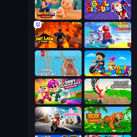
Mother Life Simulator: Prank
Digital Circus: Parkour Game
Hot Lava Floor
Mega Parkour: Obby Escape Run
Obby: Crazy Cart
Obby Party Multiplayer
Obby Parkour Race: Multiplayer
Parrot Simulator
Cat Life Simulator
Tiger Simulator 3D