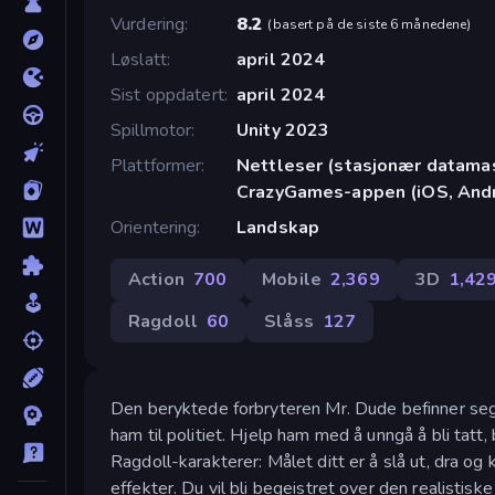
Vurdering
8.2
(
basert på de siste 6 månedene
)
Løslatt
april 2024
Sist oppdatert
april 2024
Spillmotor
Unity 2023
Plattformer
Nettleser (stasjonær datamask
CrazyGames-appen (iOS, Andr
Orientering
Landskap
Action
700
Mobile
2,369
3D
1,42
Ragdoll
60
Slåss
127
Den beryktede forbryteren Mr. Dude befinner seg p
ham til politiet. Hjelp ham med å unngå å bli tatt, 
Ragdoll-karakterer: Målet ditt er å slå ut, dra 
effekter. Du vil bli begeistret over den realistisk