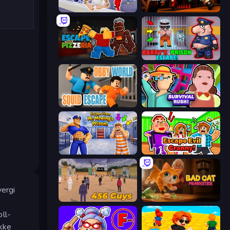
Mr. Dude: Online Multiverse Challenge
Obby Challenge: Prison Run
Escape From Pizzeria
Barry's Prison Escape!
Obby World: Squid Escape
Survival Rush!
Escape From Mr.Meawing's Prison!
Escape Evil Granny!
vergi
456 Guys
Bad Cat Prankster
ll-
Ikke