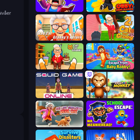
Escape From School: Angry Teacher!
Obby: Mini-Games
nivåer
Bad Cat - Granny's Return
Cat and Granny 2
Cat and Granny
Escape From Baby Robby!
Squid Game Online
Crazy Zoo Monkey
Cat Life Simulator: Devil Cat
School Escape: Mr. MeanieHead!