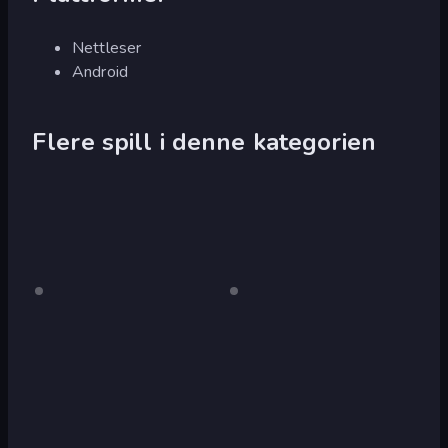
Nettleser
Android
Flere spill i denne kategorien
Crazy
Kun
Fox
Kun
skrivebord
skrivebord
Pig
Simulator
Simulator
3D
Wolf
Tiger
Simulator:
Simulator