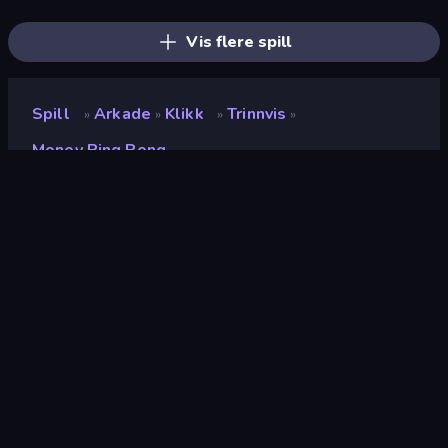
Idle Mining Empire
Alchemy: Merge Elements
Money Gun Clicker
Vis flere spill
Spill
Arkade
Klikk
Trinnvis
»
»
»
»
Money Ping Pong
Money Ping Pong
Utvikler
Vladislav Letov
Vurdering
9.1
(
basert på de siste 6 månedene
)
Løslatt
februar 2025
Sist oppdatert
februar 2025
Spillmotor
Unity 6
Plattformer
Nettleser (stasjonær datamaskin,
mobil, nettbrett), CrazyGames-