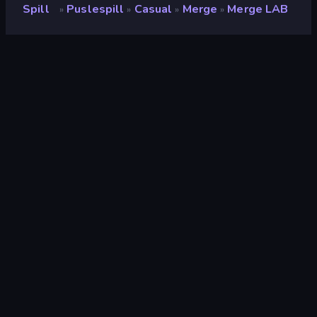
Spill
Puslespill
Casual
Merge
Merge LAB
»
»
»
»
Merge LAB
Vurdering
8.5
(
basert på de siste 6 månedene
)
Løslatt
oktober 2025
Sist oppdatert
oktober 2025
Spillmotor
HTML5
Plattformer
Nettleser (stasjonær datamaskin,
mobil, nettbrett), CrazyGames-
appen (iOS, Android)
Orientering
Landskap / Portrett
Puslespill
566
Mobile
2,357
Relaxing
242
Vitenskap
13
2D
935