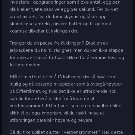
investere i oppgraderinger som å øke antall egg per
klikk eller tjene passive egg per sekund. Før du vet
ordet av det, flyr du forbi skyene og låser opp
skandaløse antrekk, bisarre hatter og til og med
kosmisk tilbehør til kyllingen din.
Trenger du en pause fra klikkingen? Bruk en av
jetpackene du har til rådighet, men du kan ikke slappe
for mye av. Du må fortsatt klikke for å komme høyt og
fullføre runden.
Målet med spillet er å få kyllingen din så høyt som
mulig og nå absurde milepæler som å overgå høyden
på Eiffeltårnet, og hvis det ikke er utfordrende nok,
kan du fortsette å klikke for å komme til
verdensrommet. Etter hvert som du forvandler enkle
klikk til et egg-imperium, vil du raskt innse at
utfordringen bare blir høyere og høyere.
Så du tror spillet slutter i verdensrommet? Nei, dette