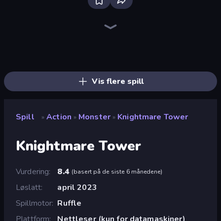
Bloxd.io
Ragdoll Archers
EvoWars.io
Piece of Cake: Merge and Bake
Veck.io
Racing Limits
Traffic Rider
Mahjongg Solitaire
Screw Out: Bolts and Nuts
Words of Wonders
Piles of Mahjong
Designville: Merge & Design
Miniblox
Space Waves
Stickman Clash
SkillWarz
Fortzone Battle Royale
Arrow Escape
Vis flere spill
Spill
Action
Monster
Knightmare Tower
»
»
»
Knightmare Tower
Vurdering
8.4
(
basert på de siste 6 månedene
)
Løslatt
april 2023
Spillmotor
Ruffle
Plattform
Nettleser (kun for datamaskiner)