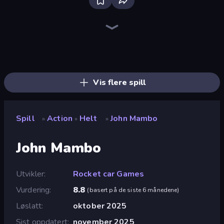
Bloxd.io
Ragdoll Archers
EvoWars.io
Veck.io
Piece of Cake: Merge and Bake
Racing Limits
Traffic Rider
Mahjongg Solitaire
Screw Out: Bolts and Nuts
Words of Wonders
Piles of Mahjong
Designville: Merge & Design
Miniblox
Stickman Clash
Space Waves
SkillWarz
Fortzone Battle Royale
Arrow Escape
Vis flere spill
Spill
Action
Helt
John Mambo
»
»
»
John Mambo
Utvikler
Rocket car Games
Vurdering
8.8
(
basert på de siste 6 månedene
)
Løslatt
oktober 2025
Sist oppdatert
november 2025