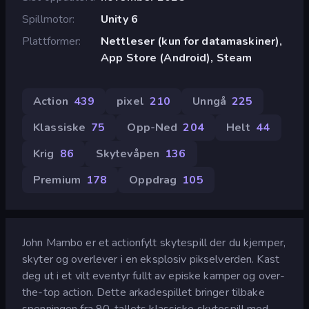
Spillmotor
Unity 6
Plattformer
Nettleser (kun for datamaskiner),
App Store (Android), Steam
Action
439
pixel
210
Unngå
225
Klassiske
75
Opp-Ned
204
Helt
44
Krig
86
Skytevåpen
136
Premium
178
Oppdrag
105
John Mambo er et actionfylt skytespill der du kjemper,
skyter og overlever i en eksplosiv pikselverden. Kast
deg ut i et vilt eventyr fullt av episke kamper og over-
the-top action. Dette arkadespillet bringer tilbake
spenningen fra 90-tallets klassiske skytespill med