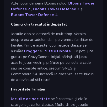
Alte jocuri din seria Bloons includ:
Bloons Tower
Defense 2
,
Bloons Tower Defense 3
și
Bloons Tower Defense 4.
Clasici din trecutul îndepărtat
Jocurile clasice datează de mult timp. Vorbim
despre era arcadelor, da - pe vremea familiilor de
familie. Printre aceste jocuri arcade clasice se
numără
Frogger
și
Puzzle Bobble
. Le poți juca
gratuit pe CrazyGames. Inițial, părinții tăi jucau
aceste jocuri vechi și prăfuite pe console arcade
sau pe console antice, precum SNES și
Commodore 64. Încearcă-le dacă vrei să te bucuri
de adevăratul stil retro!
Favoritele familiei
Jocurile de societate
se încadrează și ele în
categoria jocurilor clasice. Multe dintre jocurile