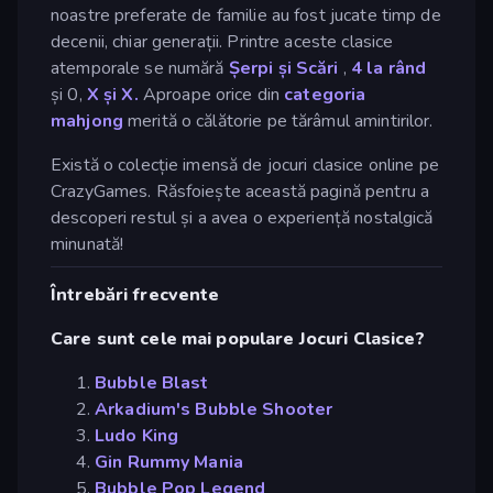
noastre preferate de familie au fost jucate timp de
decenii, chiar generații. Printre aceste clasice
atemporale se numără
Șerpi și Scări
,
4 la rând
și 0,
X și X.
Aproape orice din
categoria
mahjong
merită o călătorie pe tărâmul amintirilor.
Există o colecție imensă de jocuri clasice online pe
CrazyGames. Răsfoiește această pagină pentru a
descoperi restul și a avea o experiență nostalgică
minunată!
Întrebări frecvente
Care sunt cele mai populare Jocuri Clasice?
Bubble Blast
Arkadium's Bubble Shooter
Ludo King
Gin Rummy Mania
Bubble Pop Legend