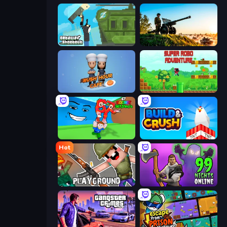
Getaway Shootout
Artillery Vs Tanks
Rush Hour Cafe
Super Robo - Adventure
Escape Tsunami for Brainrots!
Build and Crush
Hot
Playground
99 Nights in the Forest Online