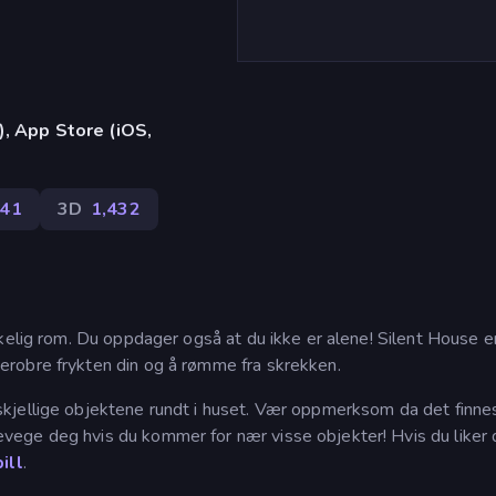
), App Store (iOS,
41
3D
1,432
kelig rom. Du oppdager også at du ikke er alene! Silent House e
robre frykten din og å rømme fra skrekken.
kjellige objektene rundt i huset. Vær oppmerksom da det finne
ege deg hvis du kommer for nær visse objekter! Hvis du liker 
ill
.