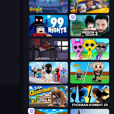
Stickman Clash
I Am Taxi Prankster Sim
99 Nights (Bloxd.io)
Prison Escape 2
The Visitor
Sprunki
Mr. Dude: Online Multiverse Challenge
Brainrot Arena Online
I Am Quadrober!
Stickman Kombat 2D