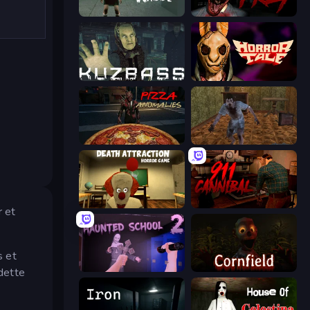
Haunted School
911: Prey
Kuzbass Horror
Horror Tale
Pizza Anomalies
Creepy Granny Scream: Scary Freddy
Death Attraction: Horror Game
911: Cannibal
r et
s et
Haunted School 2
Cornfield
dette