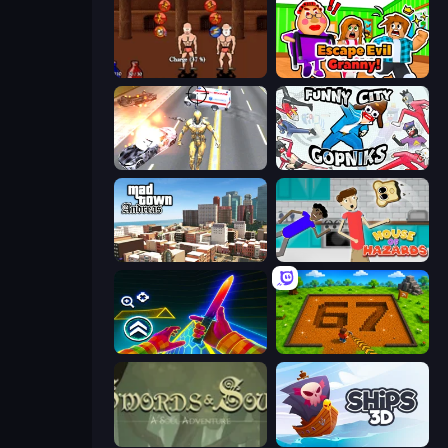
Swords and Sandals 2
Escape Evil Granny!
Super Crime Steel War Hero
Funny City: Gopniks
Mad Town Andreas: Mafia Storie
House of Hazards
Surf GO Parkour
Obby: Dig Brainrots
Swords & Souls
Ships 3D