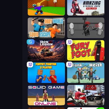
Throw a Lucky Block
Amazing Strange Rope Police
Obby World: Squid Escape
Madness Project Nexus
Iron Legion
Fury Foot
Puppet Fighter 2 Player
Bank Heist
Squid Game Online
Grand Action Simulator: New York