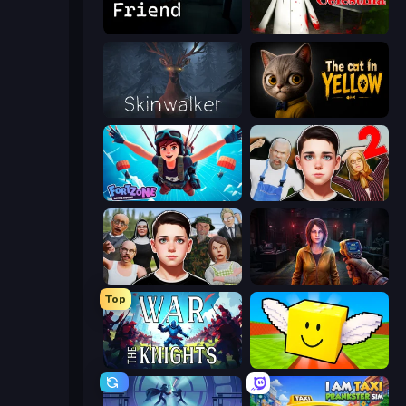
Iron Friend
House of Celestina
Skinwalker
The Cat in Yellow
Fortzone Battle Royale
Schoolboy Escape 2
Schoolboy Escape: Runaway
Survival Zone Zombie Outbreak
Top
War the Knights
Lucky Brainrot Blocks Online