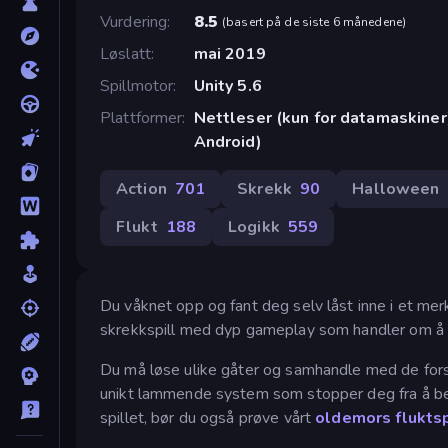
Vurdering
8.5
(
basert på de siste 6 månedene
)
Løslatt
mai 2019
Spillmotor
Unity 5.6
Plattformer
Nettleser (kun for datamaskiner
Android)
Action
701
Skrekk
90
Halloween
Flukt
188
Logikk
559
Du våknet opp og fant deg selv låst inne i et mer
skrekkspill med dyp gameplay som handler om å e
Du må løse ulike gåter og samhandle med de fors
unikt lammende system som stopper deg fra å bev
spillet, bør du også prøve vårt
oldemors fluktsp