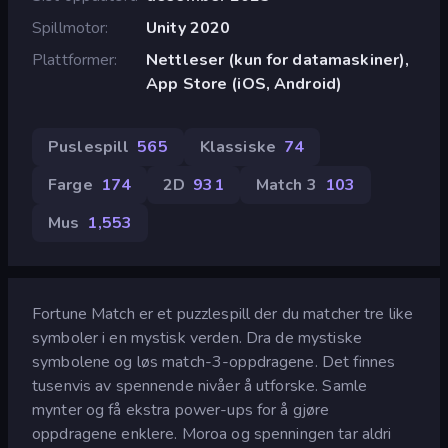
Spillmotor
Unity 2020
Plattformer
Nettleser (kun for datamaskiner),
App Store (iOS, Android)
Puslespill
565
Klassiske
74
Farge
174
2D
931
Match 3
103
Mus
1,553
Fortune Match er et puzzlespill der du matcher tre like
symboler i en mystisk verden. Dra de mystiske
symbolene og løs match-3-oppdragene. Det finnes
tusenvis av spennende nivåer å utforske. Samle
mynter og få ekstra power-ups for å gjøre
oppdragene enklere. Moroa og spenningen tar aldri