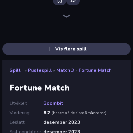
Piles of Mahjong
Skydom
Piece of Cake: Merge and Bake
Arrow Escape
Skydom: Reforged
Mahjongg Solitaire
Match Arena
Mergest Kingdom
Castle Craft
Mahjong Puzzle: Tile Match
Candy Riddles
Match Masters
Screw Out: Bolts and Nuts
Farm Merge Valley
Tasty Match: Mahjong Pairs
Goods Triple Match 3D
Mahjong Unlimited
Forgotten Treasure 2
Vis flere spill
Spill
Puslespill
Match 3
Fortune Match
»
»
»
Fortune Match
Utvikler
Boombit
Vurdering
8.2
(
basert på de siste 6 månedene
)
Løslatt
desember 2023
Sist oppdatert
desember 2023