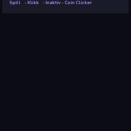
Spill
Klikk
Inaktiv
Coin Clicker
»
»
»
Coin Clicker
Utvikler
Isotronic
Vurdering
9.2
(
basert på de siste 6 månedene
)
Løslatt
august 2022
Sist oppdatert
august 2022
Spillmotor
Unity 2022
Plattformer
Nettleser (stasjonær datamaskin,
mobil, nettbrett), CrazyGames-
appen (Android)
Orientering
Landskap
Klikk
294
Mus
1,557
Inaktiv
392