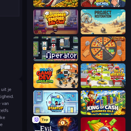
Idle Billionaire Tycoon
Life Simulator: Road to Riches
Gourmet Empire: Idle Chef
Project Restoration
Operator: Emergency Dispatcher
Ring Restaurant
Idle Game Dev Simulator
Idle Inventor
uit je
igheid.
e van
zelfs
Idle Startup Tycoon
King of Cash Business Idle
jke
Top
ve