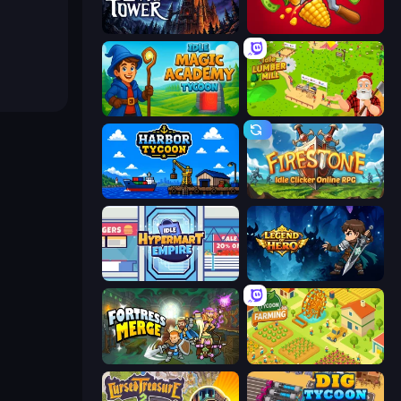
Evil Tower
Farm-51: Secret Harvest
Idle Magic Academy Tycoon
Idle Lumber Mill
Harbor Tycoon
Firestone – Idle Clicker Online RPG
Idle Hypermart Empire
Legend of Hero
Fortress Merge
Farming Tycoon 3D