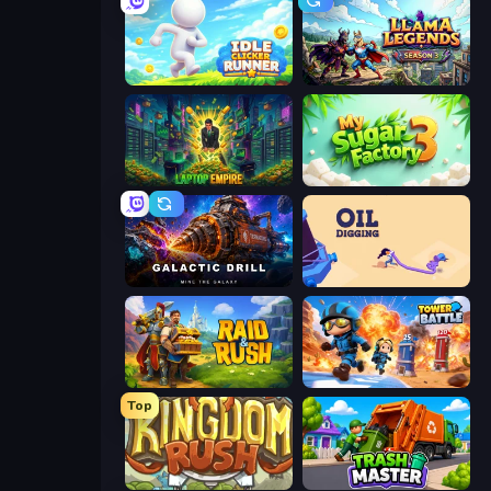
Idle Clicker Runner
Llama Legends
Laptop Empire
My Sugar Factory 3
Galactic Drill
Oil Digging
Raid & Rush
Tower Battle
Top
Kingdom Rush
Trash Master