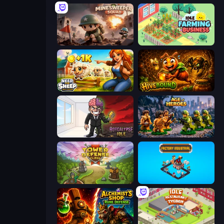
Minesweeper Squad
Idle Farming Business
Need for Sheep: Idle Clicker
Hivebound
Rotcalypse: Idle Incremental
Age of Heroes
Tower Defense Clash
Factory Industrial