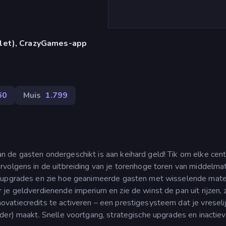
blet), CrazyGames-app
60
Muis
1.799
 de gasten ondergeschikt is aan keihard geld! Tik om elke cent 
volgens in de uitbreiding van je torenhoge toren van middelmat
e upgrades en zie hoe geanimeerde gasten met wisselende mat
je geldverdienende imperium en zie de winst de pan uit rijzen, 
vatiecredits te activeren – een prestigesysteem dat je vreseli
nder) maakt. Snelle voortgang, strategische upgrades en inactie