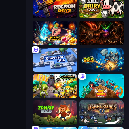
Reckon Days
Idle Dairy Tycoon
Mining Simulator
Chronicles of Slayer
Conveyor Idle
Monster Breaker Idle
Zombies 4 Weapon Merge
Epic Empire: Tower Defense
Zombie Road
Bannerlings