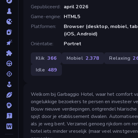
Gepubliceerd
april 2026
Game-engine
HTML5
Platformen
Browser (desktop, mobiel, ta
(iOS, Android)
Oriëntatie
Portret
Klik
366
Mobiel
2.378
Relaxing
2
Idle
489
Welkom bij Garbaggio Hotel, waar het comfort van
ongelukkige bezoekers te persen en investeer ver
Bouw nieuwe verdiepingen, ontgrendel hilarisch
spijt door je etablissement dwalen. Automatiseer 
als je weg bent. Verzamel genoeg rijkdom om reno
hotel iets minder vreselijk (maar veel winstgeve