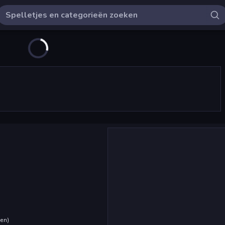
den
)