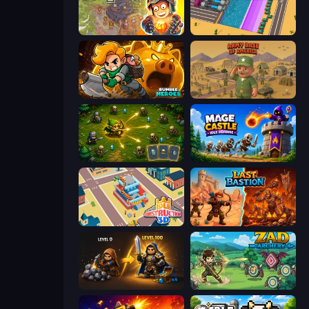
Cursed Treasure 2
Dig Tycoon
Rumble Heroes
Army Base Of America
Tiny Ranger
Mage Castle Idle Defense
Idle Construction 3D
Last Bastion
Gothic Story RPG
Zad Archery - Demo