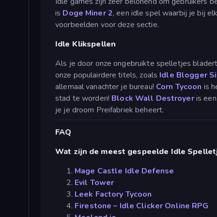
Idle games zijn zeer belonend om gebruikers b
is
Doge Miner 2
, een idle spel waarbij je bij 
voorbeelden voor deze sectie.
Idle Klikspellen
Als je door onze ongebruikte spelletjes bladert
onze populairdere titels, zoals
Idle Blogger S
allemaal vanachter je bureau!
Corn Tycoon
is h
stad te worden!
Block Wall Destroyer
is een
je je droom Preifabriek beheert.
FAQ
Wat zijn de meest gespeelde Idle Spellet
Mage Castle Idle Defense
Evil Tower
Leek Factory Tycoon
Firestone – Idle Clicker Online RPG