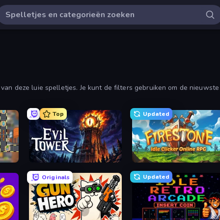
an deze luie spelletjes. Je kunt de filters gebruiken om de nieuwste 
Top
Updated
Evil Tower
Firestone – Idle Clicker Online RPG
Updated
Originals