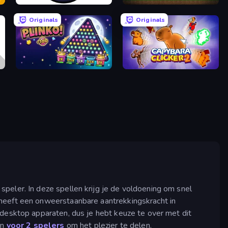
Click Click Clicker
Pickaxe Crusher Idle
Originals
Originals
PLINKO!
Capybara Clicker 2
speler. In deze spellen krijg je de voldoening om snel
 heeft een onweerstaanbare aantrekkingskracht in
 desktop apparaten, dus je hebt keuze te over met dit
en
voor 2 spelers
om het plezier te delen.