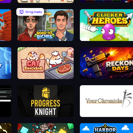
Gun Hero: Cat Survival
Idle Retro Arcade
Originals
ker
Life Simulator: Road to Riches
Clicker Heroes
gans
Cat Snack Bar
Reckon Days
Progress Knight
Your Chronicle