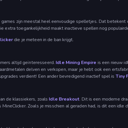
ames zijn meestal heel eenvoudige spelletjes. Dat betekent dat
ie extra toegankelijkheid maakt inactieve spellen nog populaird
clicker
die je meteen in de ban krijgt.
ers altijd geïnteresseerd.
Idle Mining Empire
is een nieuw id
ardmetalen delven en verkopen, maar je hebt ook een ertsfabrie
upgrades verdient! Een ander bevredigend inactief spel is
Tiny 
an de klassiekers, zoals
Idle Breakout
. Dit is een moderne dra
MineClicker. Zoals je misschien al geraden had, is dit een idle c