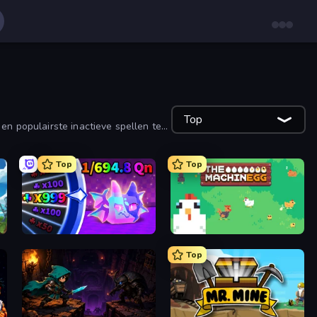
Top
en populairste inactieve spellen te
Top
Top
Meeland.io
The MachinEGG
Top