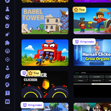
Idle Billionaire Tycoon
Farm Ring Idle
Top
Babel Tower
Obby: +1 Click Wall Brea
Originals
TimeWarriors
Human Clicker: Grow Or
Top
Crusher Clicker
Evolve
Originals