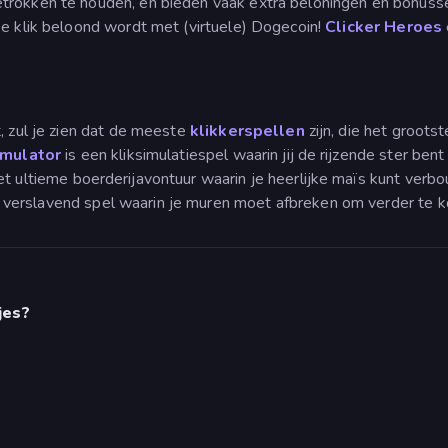
etrokken te houden, en bieden vaak extra beloningen en bonusse
elke klik beloond wordt met (virtuele) Dogecoin!
Clicker Heroes
, zul je zien dat de meeste
klikkerspellen
zijn, die het groots
imulator
is een kliksimulatiespel waarin jij de rijzende ster bent
et ultieme boerderijavontuur waarin je heerlijke maïs kunt ver
 verslavend spel waarin je muren moet afbreken om verder te 
jes?