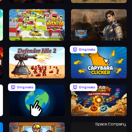
Dungeon Descent
Mr. Mine
Idle Inventor
Battle Arena
Originals
Defender Idle 2
Capybara Clicker
Originals
Originals
Planet Clicker 2
Gear Factory