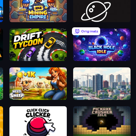
Idle Mining Empire
Space Company
Originals
G
Drift Tycoon
Black Hole Idle
Need for Sheep: Idle Clicker
SuperCity 3D