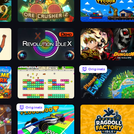
OreCrusher 2
Harbor Tycoon
or
Revolution Idle X
AFK Dungeon: Idle Action RP
Originals
Idle Breakout
Planet Evolution: Idle Clicker
Originals