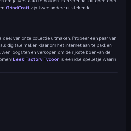
n om je verslaafd te houden. Een spel dat dit goed doet
en
GrindCraft
zijn twee andere uitstekende
te deel van onze collectie uitmaken. Probeer een paar van
 als digitale maker, klaar om het internet aan te pakken,
bouwen, oogsten en verkopen om de rijkste boer van de
komen!
Leek Factory Tycoon
is een idle spelletje waarin