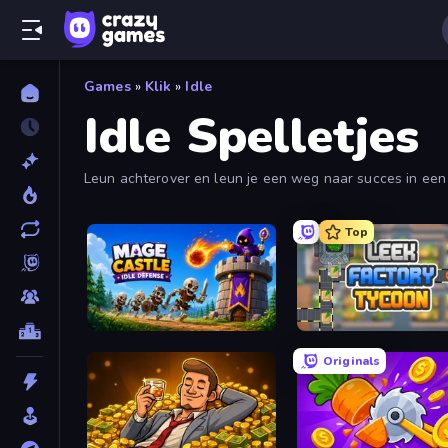
Games
»
Klik
»
Idle
Idle Spelletjes
Leun achterover en leun je een weg naar succes in een v
vinden.
Top
Mage Castle Idle Defense
Leek Factory Tycoon
Originals