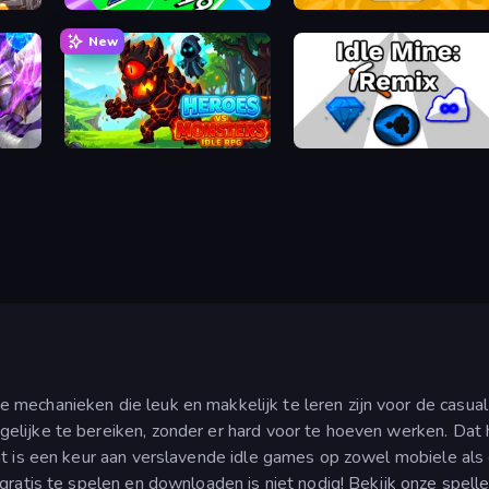
Obby Car Challenge: Drive
Ragdoll Factory Idle
New
Heroes vs Monsters: Idle RPG
Idle Mine: Remix
mechanieken die leuk en makkelijk te leren zijn voor de casual 
gelijke te bereiken, zonder er hard voor te hoeven werken. Dat
aat is een keur aan verslavende idle games op zowel mobiele als
 gratis te spelen en downloaden is niet nodig! Bekijk onze spell