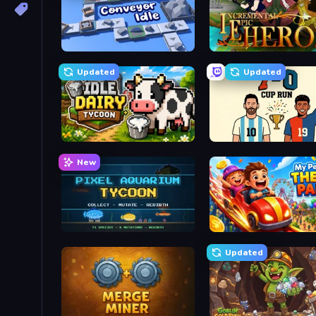
Conveyor Idle
Incremental Epic Hero 2
Updated
Updated
Idle Dairy Tycoon
7a0 - World Cup Simulat
New
Pixel Aquarium Tycoon
My Perfect Theme Park
Updated