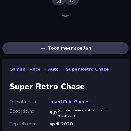
Racing Limits
Madness Cars Destroy
Traffic Rider
PolyTrack
Real Car Driving
Sky Riders
Hard Wheels
Moto X3M
Crazy Hills
Highway Racer
Hill Racing
Trials Ice Ride
Stunt Paradise
Airborne Motocross
Moto X3M 4 Winter
Epic Racing - Descent on Cars
Monster Truck Arena
Sportcars Crash
Toon meer spellen
Games
Race
Auto
Super Retro Chase
»
»
»
Super Retro Chase
Ontwikkelaar
InsertCoin Games
Beoordeling
(
op basis van de afgelopen 6
9,0
maanden
)
Gepubliceerd
april 2020