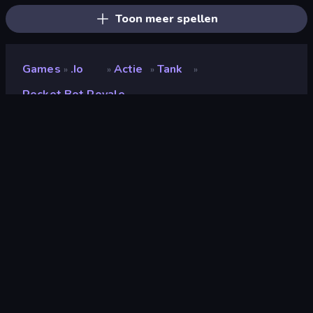
Toon meer spellen
Games
.io
Actie
Tank
»
»
»
»
Rocket Bot Royale
Rocket Bot Royale
Ontwikkelaar
Winterpixel Games
Beoordeling
9,2
(
op basis van de afgelopen 6 maanden
)
Gepubliceerd
maart 2022
Game-engine
Externally hosted (iframe)
Platformen
Browser (desktop, mobiel, tablet),
CrazyGames-app (iOS, Android),
App Store (iOS, Android), Steam