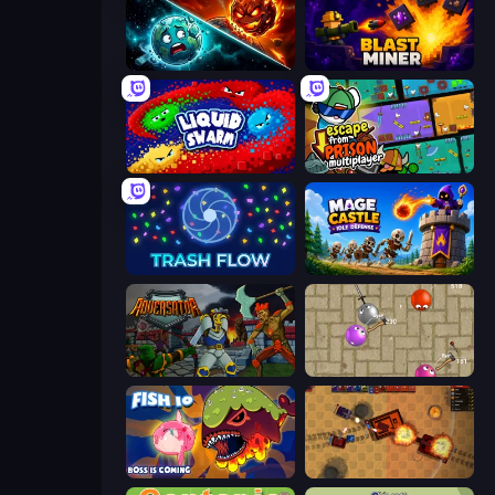
PlanetCrush 2
Blast Miner
Liquid Swarm
Escape From Prison Multiplayer
Trash Flow
Mage Castle Idle Defense
Adversator
Balloons.io
Fish IO
Tanko.io