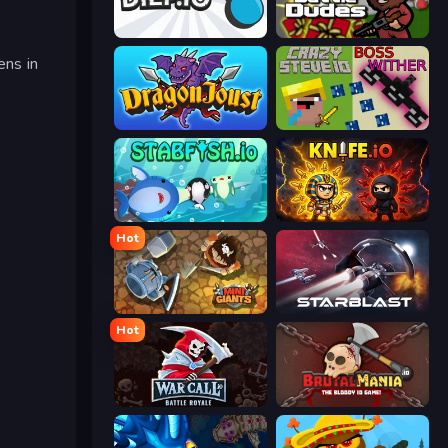
Diep.io
BattleDudes.io
ens in
Dragon Joust (.io)
CrazySteve.io
Stabfish.io
Knife.io
Hot
MiniGiants.io
StarBlast
Hot
WarCall.io
BrutalMania.io (Brutal Mania)