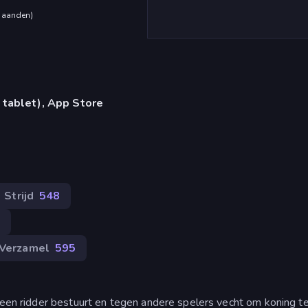
maanden
)
 tablet), App Store
Strijd
548
9
Verzamel
595
e een ridder bestuurt en tegen andere spelers vecht om koning t