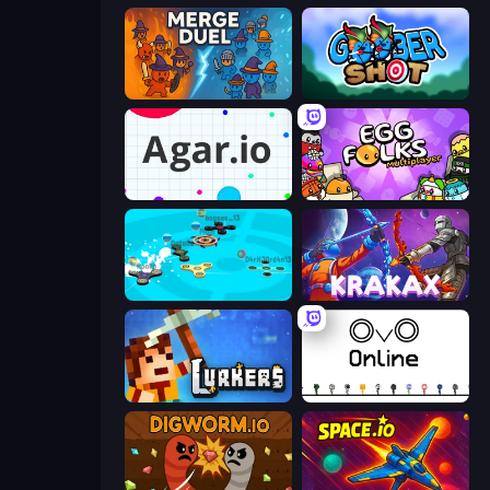
MergeDuel.io
Goober Shot
Agar.io
Egg Folks Multiplayer
Hand Spinner IO 3D
Krakax
Lurkers.io
OvO.io