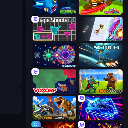
SeaDragons.io
Chompers.io
Shape Shooter 3
BladeBlast.io
BladeOrbit.io
Netquel
Voxorp
EmberQuest.io
EmberWars.io
Stellar Swarm