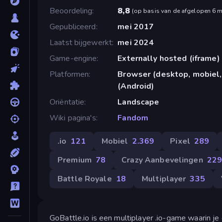
Beoordeling
8,8
(
op basis van de afgelopen 6 
Gepubliceerd
mei 2017
Laatst bijgewerkt
mei 2024
Game-engine
Externally hosted (iframe)
Platformen
Browser (desktop, mobiel,
(Android)
Oriëntatie
Landscape
Wiki pagina's
Fandom
.io
121
Mobiel
2.369
Pixel
289
Premium
78
Crazy Aanbevelingen
22
Battle Royale
18
Multiplayer
335
GoBattle.io is een multiplayer .io-game waarin j