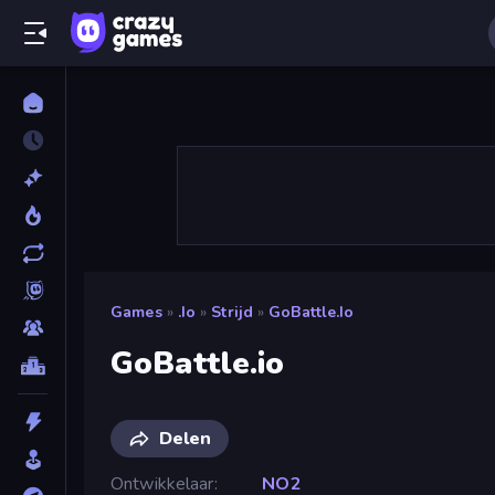
Games
»
.io
»
Strijd
»
GoBattle.io
GoBattle.io
Delen
Ontwikkelaar
NO2