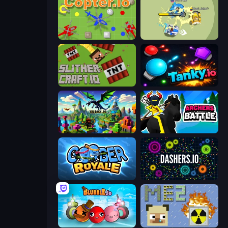
Copter.io
Bump.io
SlitherCraft.io
Tanky.io
Cubox.io
Archers Battle
Goober Royale
Dashers.io
Blubble.io
MineEnergy2