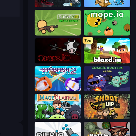
EvoWars.io
EvoWorld.io (FlyOrDie.io)
Survev.io
Mope.io
Top
cowz.io
Bloxd.io
Stabfish 2
Zombie Hunters Online
Mageclash.io
Shootup.io
e