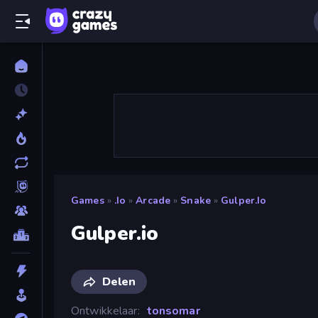
Games
»
.io
»
Arcade
»
Snake
»
Gulper.io
Gulper.io
Delen
Ontwikkelaar
tonsomar