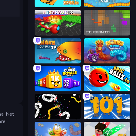
Cubes 2048.io
Snake.io
Hexanaut.io
TileMan.io
Snake Clash.io
Worms.Zone
Cubes 2048 Royale
EpicBallz.io
na. Net
Worms.io
Numbers Arena
are