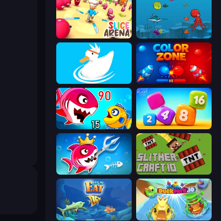
Slice Arena
Fish Eat Fishes
Ducklings
Color Zone
Fish Eat Getting Big
Number Blast 2048
Fish Stab Getting Big
SlitherCraft.io
Let Me Eat: Big Fish Eat Smaller
DuckPark.io