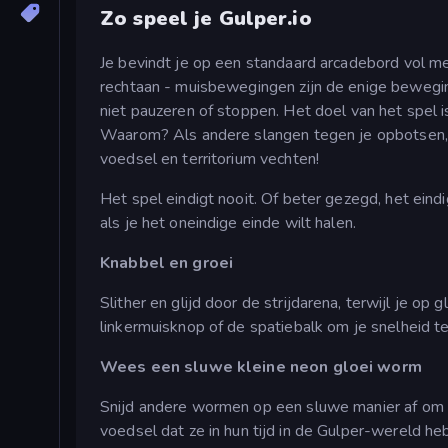
Zo speel je Gulper.io
Je bevindt je op een standaard arcadebord vol m
rechtaan - muisbewegingen zijn de enige beweging
niet pauzeren of stoppen. Het doel van het spel i
Waarom? Als andere slangen tegen je opbotsen, g
voedsel en territorium vechten!
Het spel eindigt nooit. Of beter gezegd, het eindi
als je het oneindige einde wilt halen.
Knabbel en groei
Slither en glijd door de strijdarena, terwijl je o
linkermuisknop of de spatiebalk om je snelheid te
Wees een sluwe kleine neon gloei worm
Snijd andere wormen op een sluwe manier af om ze 
voedsel dat ze in hun tijd in de Gulper-wereld h