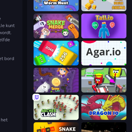
Worm Hunt
Gold Rush Arena
e
 Je kunt
wordt.
Snake Merge: Idle & io Zone
Tall.io
elfde
et bord
Qube 2048
Agar.io
Snake Lite
CleanUp.IO
Archer Clash
Dragon.io
 het