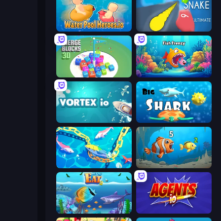
Water Pool Heroes.io
Helix Snake
Merge Blocks 3D
Fish Frenzy
Vortex.io
Big Shark
Deep Sea Duel
Hungry Ocean: Eat, Feed and Grow Fish
Let Me Eat 2: Feeding Madness
Agents.io