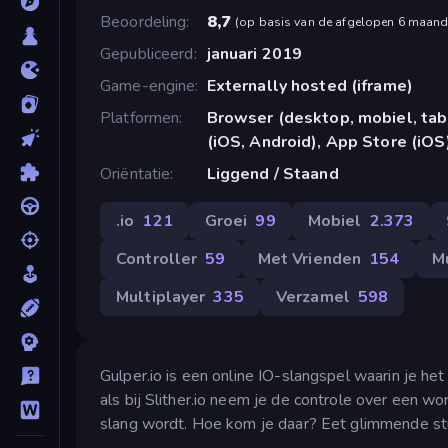
Beoordeling
8,7
(
op basis van de afgelopen 6 maan
Gepubliceerd
januari 2019
Game-engine
Externally hosted (iframe)
Platformen
Browser (desktop, mobiel, ta
(iOS, Android), App Store (iOS
Oriëntatie
Liggend / Staand
.io
121
Groei
99
Mobiel
2.373
Controller
59
Met Vrienden
154
M
Multiplayer
335
Verzamel
598
Gulper.io is een online IO-slangspel waarin je h
als bij Slither.io neem je de controle over een 
slang wordt. Hoe kom je daar? Eet glimmende st