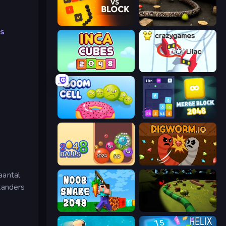
Snake VS Block
Snake 3D
s
Inca Cubes 2048
Snowball.io
Boom Cell
Merge Block 2048
Crazy 2048 Balls
Digworm.io
aantal
tanders
Noob Snake 2048
Axy Snake 3D