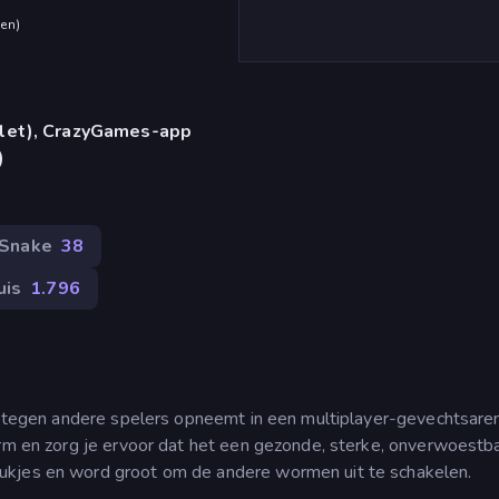
den
)
blet), CrazyGames-app
)
Snake
38
uis
1.796
et tegen andere spelers opneemt in een multiplayer-gevechtsare
worm en zorg je ervoor dat het een gezonde, sterke, onverwoestb
ukjes en word groot om de andere wormen uit te schakelen.