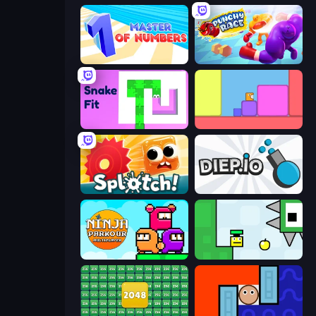
Master of Numbers
Punchy Race
Snake Fit
Level EATEN!
Splotch!
Diep.io
Ninja Parkour Multiplayer
Appel