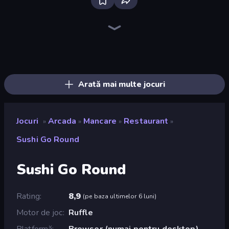
Bloxd.io
Ragdoll Archers
EvoWars.io
Veck.io
Piece of Cake: Merge and Bake
Racing Limits
Traffic Rider
Mahjongg Solitaire
Screw Out: Bolts and Nuts
Words of Wonders
Piles of Mahjong
Designville: Merge & Design
Miniblox
Space Waves
Stickman Clash
SkillWarz
Fortzone Battle Royale
Arrow Escape
Arată mai multe jocuri
Jocuri
Arcada
Mancare
Restaurant
»
»
»
»
Sushi Go Round
Sushi Go Round
Rating
8,9
(
pe baza ultimelor 6 luni
)
Motor de joc
Ruffle
Platformă
Browser (numai pentru desktop)