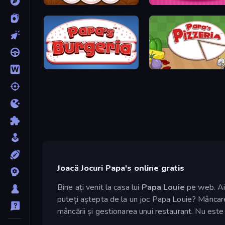
Papa's Donuteria
Papas Cupcakeria
Papa's Burgeria
Papa's Pizzeria
Joacă Jocuri Papa's online gratis
Bine ați venit la casa lui
Papa Louie
pe web. Aici
puteți aștepta de la un joc Papa Louie? Mâncare d
mâncării și gestionarea unui restaurant. Nu este u