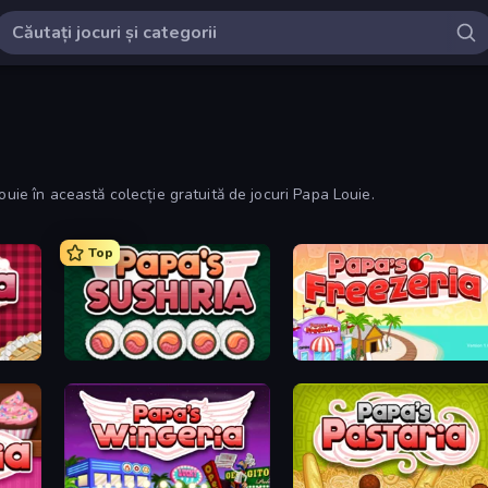
ouie în această colecție gratuită de jocuri Papa Louie.
Top
Papa's Sushiria
Papa's Freezeria