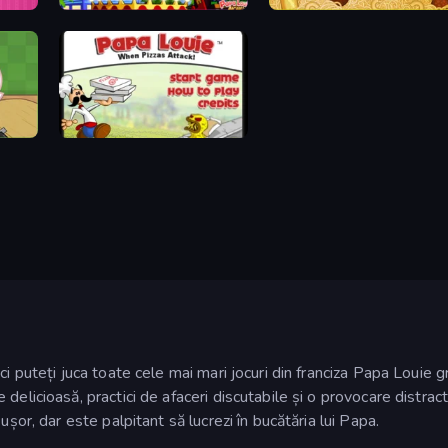
Papa's Wingeria
Papa's Pastaria
Papa Louie: When Pizzas Attack
 puteți juca toate cele mai mari jocuri din franciza Papa Louie gra
elicioasă, practici de afaceri discutabile și o provocare distrac
șor, dar este palpitant să lucrezi în bucătăria lui Papa.