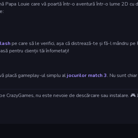
rmă Papa Louie care vă poartă într-o aventură într-o lume 2D cu der
e:
lash
pe care să le verifici, așa că distrează-te și fă-l mândru pe
ă pentru clienții tăi înfometați!
 vă placă gameplay-ul simplu al
jocurilor match 3
. Nu sunt chia
t pe CrazyGames, nu este nevoie de descărcare sau instalare. 🎮 