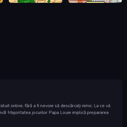
Papa's Pancakeria
Papa's Taco Mia
tuit online, fără a fi nevoie să descărcați nimic. La ce vă
tivă! Majoritatea jocurilor Papa Louie implică prepararea