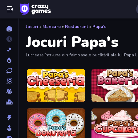
Jocuri
»
Mancare
»
Restaurant
»
Papa's
Jocuri Papa's
Lucrează într-una din faimoasele bucătării ale lui Papa L
Papa's Cheeseria
Papa's Bakeria