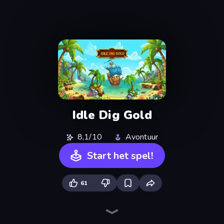
Idle Dig Gold
8,1/10
Avontuur
Start het spel!
61