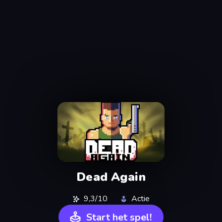
Dead Again
9,3/10
Actie
Start het spel!