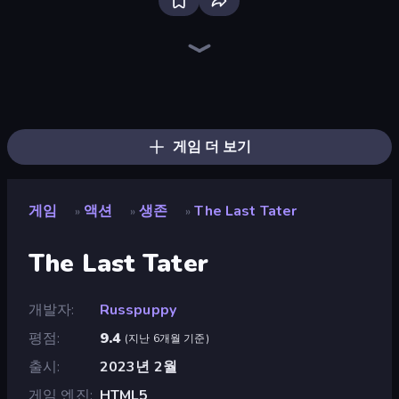
Bloxd.io
Ragdoll Archers
EvoWars.io
Veck.io
Piece of Cake: Merge and Bake
Racing Limits
Traffic Rider
Mahjongg Solitaire
Screw Out: Bolts and Nuts
Words of Wonders
Piles of Mahjong
Designville: Merge & Design
Miniblox
Space Waves
Stickman Clash
SkillWarz
Fortzone Battle Royale
Arrow Escape
게임 더 보기
게임
액션
생존
The Last Tater
»
»
»
The Last Tater
개발자
Russpuppy
평점
9.4
(
지난 6개월 기준
)
출시
2023년 2월
게임 엔진
HTML5