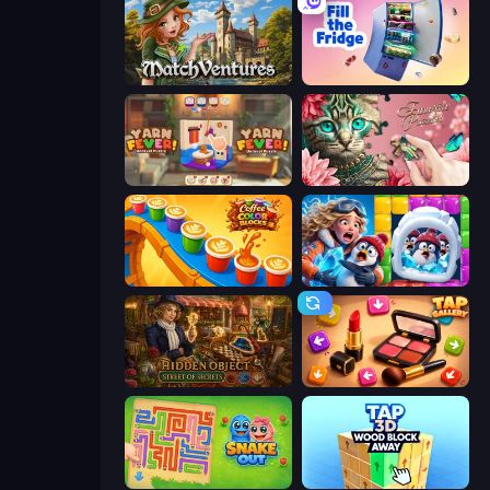
MatchVentures
Fill The Fridge
Yarn Fever! Unravel Puzzle
Favorite Puzzles
Coffee Color Blocks
Captain Blast
Hidden Object: Street Of Secrets
Tap Gallery
Snake Out: Maze Escape
Tap 3D Wood Block Away