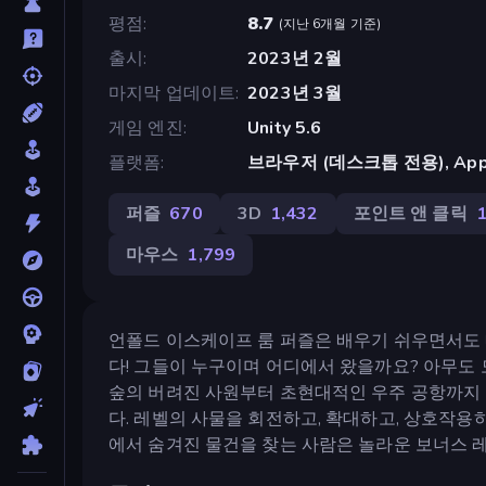
평점
8.7
(
지난 6개월 기준
)
출시
2023년 2월
마지막 업데이트
2023년 3월
게임 엔진
Unity 5.6
플랫폼
브라우저 (데스크톱 전용), App St
퍼즐
670
3D
1,432
포인트 앤 클릭
마우스
1,799
언폴드 이스케이프 룸 퍼즐은 배우기 쉬우면서도
다! 그들이 누구이며 어디에서 왔을까요? 아무도
숲의 버려진 사원부터 초현대적인 우주 공항까지 
다. 레벨의 사물을 회전하고, 확대하고, 상호작용
에서 숨겨진 물건을 찾는 사람은 놀라운 보너스 레