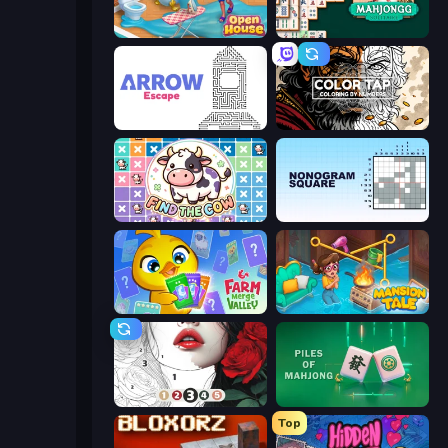
Open House
Mahjongg Solitaire
Arrow Escape
Color Tap: Coloring by Numbers
Find The Cow
Nonogram Square
Farm Merge Valley
Mansion Tale: Merge Secrets
Numicolor
Piles of Mahjong
Top