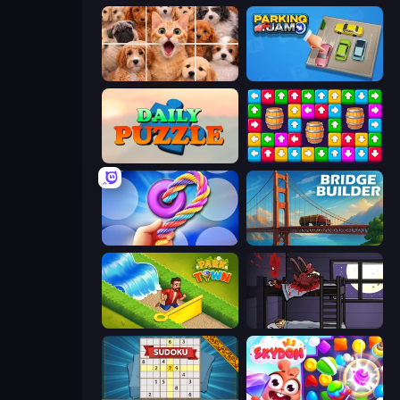
Jigpic Solitaire
Parking Jam
Daily Puzzle
Tap Away Story
Twisted Tangle
Bridge Builder
Park Town
The Visitor