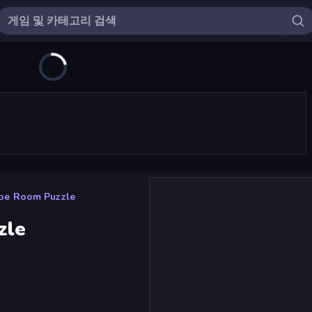
pe Room Puzzle
zle