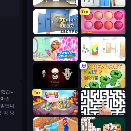
Paint Room Escape
Elevator Room Escape
Top
Vault Room Escape
Piece of Cake: Merge and Bake
Designville: Merge & Design
Mirror Room Escape
Room Escape: Strange Case
Screw Out: Bolts and Nuts
문했습니
Top
아마존
게임입니
 각 방
Mergest Kingdom
Arrow Escape: Puzzle