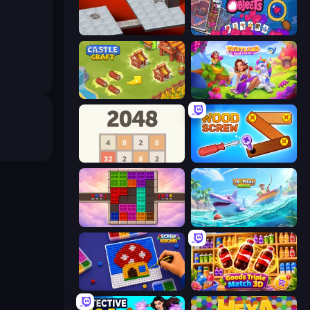
Bloxorz
Hidden Objects
Castle Craft
Fairyland Merge & Magic
2048
Wood Screw: Bolts Puzzle
Color Cube Puzzle
Tropical Merge
Screw Sorting
Goods Triple Match 3D