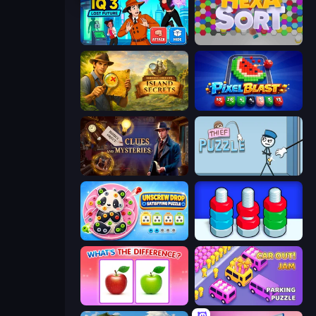
Detective IQ 3
Hexa Sort
Hidden Objects: Island Secrets
Pixel Blast
Hidden Object: Clues and Mysteries
Thief Puzzle
Unscrew Drop: Satisfying Puzzle
Nuts Puzzle: Sort By Color
What's The Difference?
Car OUT! Jam Parking Puzzle